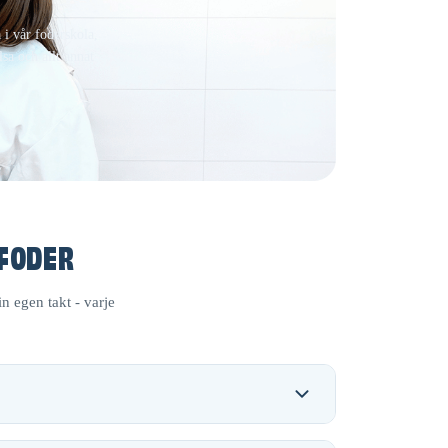
 i vår foderskola,
sa och allt annat
 FODER
n egen takt - varje