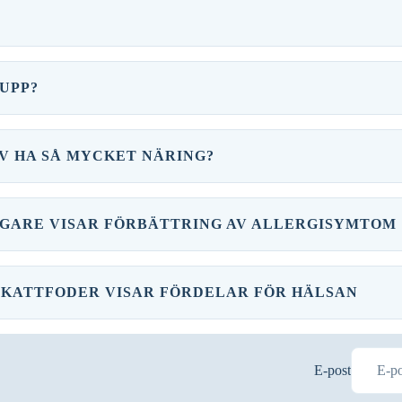
SKRIV UPP MIG
NÄR DU REGISTRERAR DIG, GODKÄNNER DU ATT MOTTA NYHETSBREV.
 UPP?
RV HA SÅ MYCKET NÄRING?
RÄGARE VISAR FÖRBÄTTRING AV ALLERGISYMTOM
Återbetalningspolicy
Integritetspolicy
Användarvillkor
S KATTFODER VISAR FÖRDELAR FÖR HÄLSAN
Fraktpolicy
Rättsligt meddelande
Avbeställningspolicy
E-post
Kontaktinformation