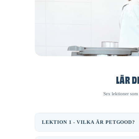
Allt som är värt 
eller djupdyk i 
LÄR D
Sex lektioner som 
LEKTION 1 - VILKA ÄR PETGOOD?