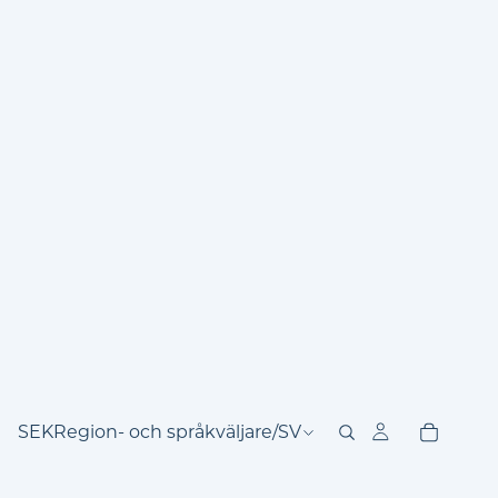
SEK
Region- och språkväljare
/
SV