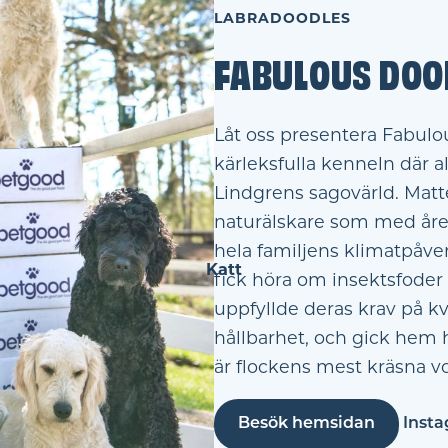
LABRADOODLES
FABULOUS DOO
Låt oss presentera Fabulo
kärleksfulla kenneln där a
Lindgrens sagovärld. Matt
naturälskare som med åre
hela familjens klimatpåve
Katt
fick höra om insektsfoder 
uppfyllde deras krav på kva
hållbarhet, och gick hem 
är flockens mest kräsna v
Besök hemsidan
Inst