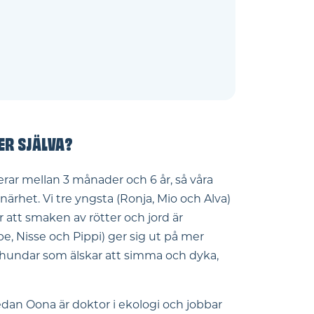
ER SJÄLVA?
erar mellan 3 månader och 6 år, så våra
ärhet. Vi tre yngsta (Ronja, Mio och Alva)
för att smaken av rötter och jord är
be, Nisse och Pippi) ger sig ut på mer
enhundar som älskar att simma och dyka,
dan Oona är doktor i ekologi och jobbar