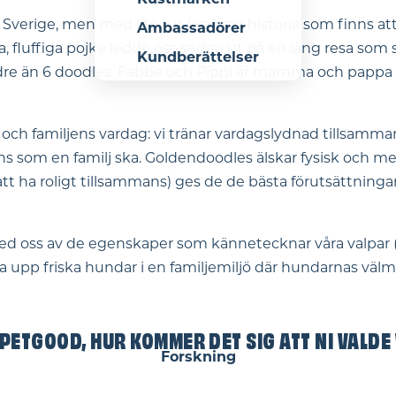
Sverige, men med lite tur (en lång historia som finns at
Ambassadörer
, fluffiga pojke ledde oss sedan ut på en lång resa som 
Kundberättelser
dre än 6 doodles. Fabbe och Pippi är mamma och pappa 
lj och familjens vardag: vi tränar vardagslydnad tillsam
ns som en familj ska. Goldendoodles älskar fysisk och m
 att ha roligt tillsammans) ges de de bästa förutsättning
med oss av de egenskaper som kännetecknar våra valpar (f
föda upp friska hundar i en familjemiljö där hundarnas välm
 PETGOOD, HUR KOMMER DET SIG ATT NI VALDE
Forskning