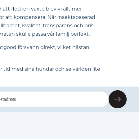
 att flocken växte blev vi allt mer
 för att kompensera. När insektsbaserad
lbarhet, kvalitet, transparens och pris
aten skulle passa vår familj perfekt.
good försvann direkt, vilket nästan
 tid med sina hundar och se världen lite