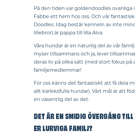
På den tiden var goldendoodles ovanliga i 
Fabbe ett hem hos oss. Och vår fantastiska
Doodles. Idag består kenneln av inte min
lillebror) är pappa till lilla Alva.
Våra hundar är en naturlig del av vår fami
myser tillsammans och ja, lever tillsamma
deras liv på olika sätt (med stort fokus på
familjemedlemmar!
För oss känns det fantastiskt att få dela 
allt kärleksfulla hundar). Vårt mål är att 
en väsentlig del av det.
DET ÄR EN SMIDIG ÖVERGÅNG TILL
ER LURVIGA FAMILJ?