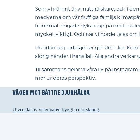
Som vi nämnt är vi naturälskare, och i den 
medvetna om vår fluffiga familjs klimatpåv
hundmat började dyka upp på marknaden blev
mycket viktigt. Och när vi hörde talas om 
Hundarnas pudelgener gör dem lite kräsna
aldrig händer i hans fall. Alla andra verk
Tillsammans delar vi våra liv på Instagra
mer ur deras perspektiv.
VÄGEN MOT BÄTTRE DJURHÄLSA
Utvecklat av veterinärer, byggt på forskning