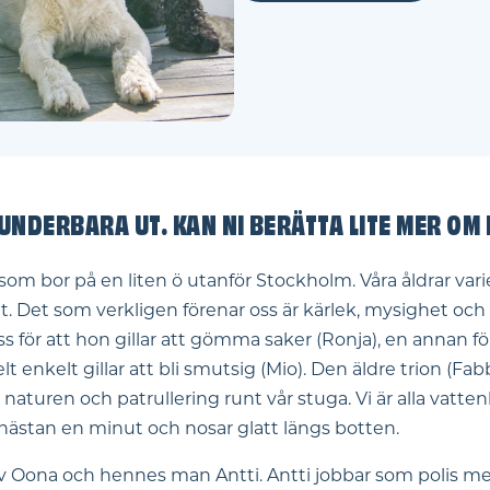
UNDERBARA UT. KAN NI BERÄTTA LITE MER OM 
 som bor på en liten ö utanför Stockholm. Våra åldrar vari
t. Det som verkligen förenar oss är kärlek, mysighet och n
av oss för att hon gillar att gömma saker (Ronja), en annan 
 enkelt gillar att bli smutsig (Mio). Den äldre trion (Fab
naturen och patrullering runt vår stuga. Vi är alla vatt
nästan en minut och nosar glatt längs botten.
av Oona och hennes man Antti. Antti jobbar som polis me