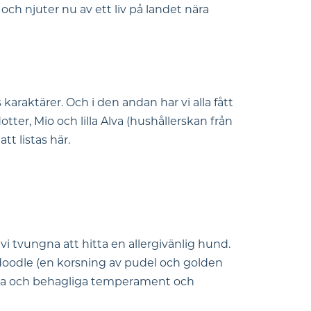
 och njuter nu av ett liv på landet nära
araktärer. Och i den andan har vi alla fått
ter, Mio och lilla Alva (hushållerskan från
t listas här.
r vi tvungna att hitta en allergivänlig hund.
ndoodle (en korsning av pudel och golden
lada och behagliga temperament och