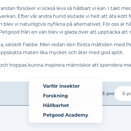
andan försöker vi också leva så hållbart vi kan. I takt med
erkan. Efter vår andra hund slutade vi helt att äta kött
 vi naturligtvis nyfikna på alternativet. För oss är hål
Petgood från en vän blev vi glada över att upptäcka att m
, särskilt Fabbe. Men redan den första måltiden med Pet
Återbetalningspolicy
ar uppskatta maten lika mycket och äter med god aptit.
Integritetspolicy
m och hoppas kunna inspirera människor att spendera mer
Användarvillkor
Fraktpolicy
Rättsligt meddelande
Varför insekter
Avbeställningspolicy
E-post
Forskning
Kontaktinformation
Hållbarhet
Villkor och policyer
Petgood Academy