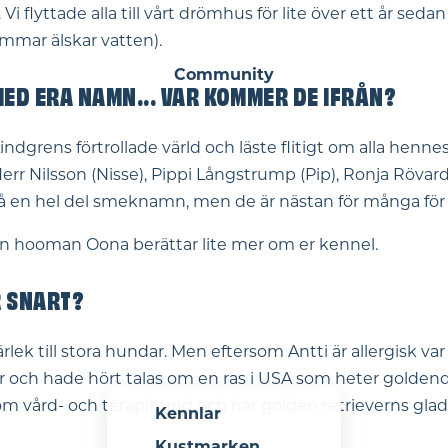
flyttade alla till vårt drömhus för lite över ett år sedan
mmar älskar vatten).
Community
MED ERA NAMN... VAR KOMMER DE IFRÅN?
ens förtrollade värld och läste flitigt om alla hennes k
rr Nilsson (Nisse), Pippi Långstrump (Pip), Ronja Rövardot
å en hel del smeknamn, men de är nästan för många för at
t din hooman Oona berättar lite mer om er kennel.
R SNART?
ärlek till stora hundar. Men eftersom Antti är allergisk va
ver och hade hört talas om en ras i USA som heter golde
 som vård- och terapihund och har golden retrieverns g
Kennlar
Kustmarken