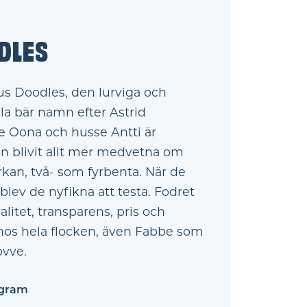
DLES
us Doodles, den lurviga och
lla bär namn efter Astrid
e Oona och husse Antti är
n blivit allt mer medvetna om
rkan, två- som fyrbenta. När de
blev de nyfikna att testa. Fodret
litet, transparens, pris och
hos hela flocken, även Fabbe som
ovve.
agram