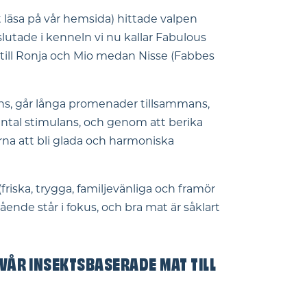
t läsa på vår hemsida) hittade valpen
slutade i kenneln vi nu kallar Fabulous
till Ronja och Mio medan Nisse (Fabbes
mans, går långa promenader tillsammans,
ental stimulans, och genom att berika
arna att bli glada och harmoniska
riska, trygga, familjevänliga och framör
ående står i fokus, och bra mat är såklart
 VÅR INSEKTSBASERADE MAT TILL