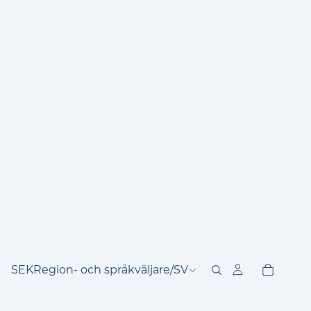
SEK
Region- och språkväljare
/
SV