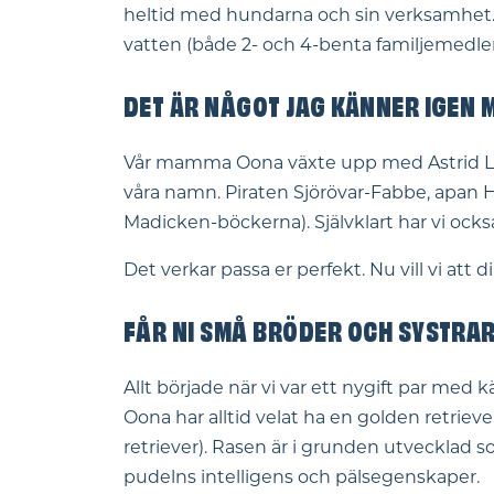
heltid med hundarna och sin verksamhet. Vi 
vatten (både 2- och 4-benta familjemedle
DET ÄR NÅGOT JAG KÄNNER IGEN 
Vår mamma Oona växte upp med Astrid Lindgr
våra namn. Piraten Sjörövar-Fabbe, apan He
Madicken-böckerna). Självklart har vi ocks
Det verkar passa er perfekt. Nu vill vi at
FÅR NI SMÅ BRÖDER OCH SYSTRA
Allt började när vi var ett nygift par med k
Oona har alltid velat ha en golden retrie
retriever). Rasen är i grunden utvecklad
pudelns intelligens och pälsegenskaper.