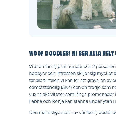
WOOF DOODLES! NI SER ALLA HELT 
Vi är en familj på 6 hundar och 2 personer
hobbyer och intressen skiljer sig mycket å
tar alla tillfällen vi kan för att gräva, en 
oemotståndlig (Alva) och en tredje som helt
vuxna aktiviteter som långa promenader i 
Fabbe och Ronja kan stanna under ytan i 
Den mänskliga sidan av vår familj består 