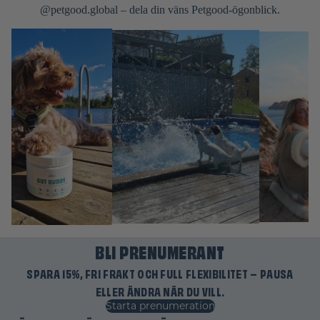
@petgood.global – dela din väns Petgood-ögonblick.
BLI PRENUMERANT
SPARA 15%, FRI FRAKT OCH FULL FLEXIBILITET – PAUSA
Återbetalningspolicy
ELLER ÄNDRA NÄR DU VILL.
Integritetspolicy
Starta prenumeration