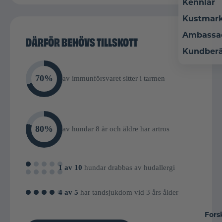
Kennlar
Kustmar
Ambassa
DÄRFÖR BEHÖVS TILLSKOTT
Kundberä
70%
av immunförsvaret sitter i tarmen
80%
av hundar 8 år och äldre har artros
1 av 10
hundar drabbas av hudallergi
4 av 5
har tandsjukdom vid 3 års ålder
Fors