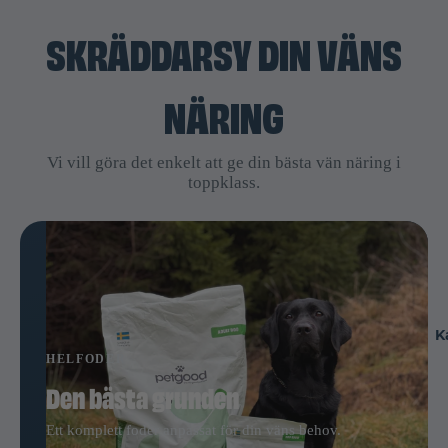
SKRÄDDARSY DIN VÄNS
NÄRING
Vi vill göra det enkelt att ge din bästa vän näring i
toppklass.
K
HELFODER
Den bästa grunden
Ett komplett foder anpassat för din väns behov.