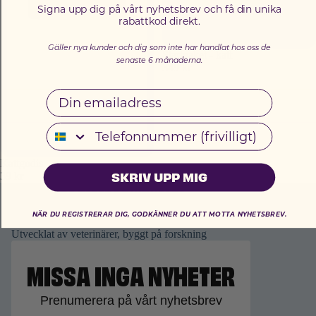
Signa upp dig på vårt nyhetsbrev och få din unika
rabattkod direkt.
Gäller nya kunder och dig som inte har handlat hos oss de
Startpaket - katt
senaste 6 månaderna.
349 kr
Email
Telefonnummer
Kattgodis
SKRIV UPP MIG
39 kr
VÄGEN MOT BÄTTRE DJURHÄLSA
NÄR DU REGISTRERAR DIG, GODKÄNNER DU ATT MOTTA NYHETSBREV.
Utvecklat av veterinärer, byggt på forskning
MISSA INGA NYHETER
Prenumerera på vårt nyhetsbrev