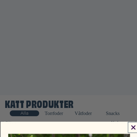
KATT PRODUKTER
Alla
Torrfoder
Våtfoder
Snacks
Filter
Kolumnrutnä