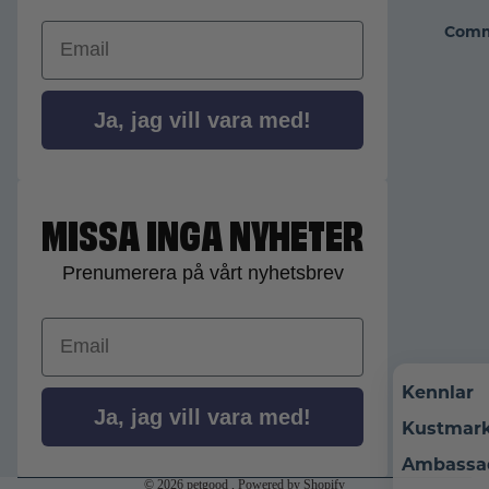
Email
Comm
Ja, jag vill vara med!
MISSA INGA NYHETER
Prenumerera på vårt nyhetsbrev
Återbetalningspolicy
Integritetspolicy
Email
Användarvillkor
Fraktpolicy
Kennlar
Rättsligt meddelande
Ja, jag vill vara med!
Kustmar
Avbeställningspolicy
Kontaktinformation
Ambassa
© 2026
petgood
, Powered by Shopify