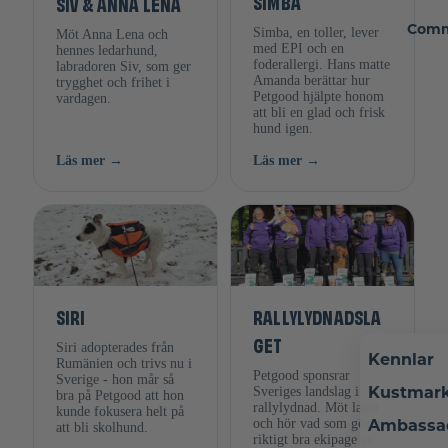
SIMBA
SIV & ANNA LENA
Comm
Simba, en toller, lever
Möt Anna Lena och
med EPI och en
hennes ledarhund,
foderallergi. Hans matte
labradoren Siv, som ger
Amanda berättar hur
trygghet och frihet i
Petgood hjälpte honom
vardagen.
att bli en glad och frisk
hund igen.
Läs mer →
Läs mer →
SIRI
RALLYLYDNADSLA
GET
Siri adopterades från
Kennlar
Rumänien och trivs nu i
Petgood sponsrar
Sverige - hon mår så
Kustmar
Sveriges landslag i
bra på Petgood att hon
rallylydnad. Möt laget
kunde fokusera helt på
Ambassa
och hör vad som gör ett
att bli skolhund.
riktigt bra ekipage av