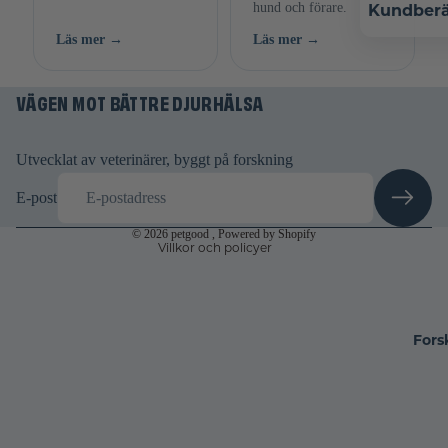
hund och förare.
Kundberä
Läs mer →
Läs mer →
Återbetalningspolicy
Integritetspolicy
VÄGEN MOT BÄTTRE DJURHÄLSA
Användarvillkor
Fraktpolicy
Rättsligt meddelande
Utvecklat av veterinärer, byggt på forskning
Avbeställningspolicy
E-post
Kontaktinformation
© 2026
petgood
, Powered by Shopify
Villkor och policyer
Fors