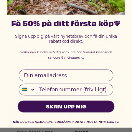
Få 50% på ditt första köp💛
INEZ
STELLA -
Hej, jag heter Inez!
MIRAKELHUNDEN
Signa upp dig på vårt nyhetsbrev och få din unika
Efter att vi bytte foder
rabattkod direkt.
märkte min matte
Jag är Stella,
Josefine att min päls
mirakelhunden. Jag
Gäller nya kunder och dig som inte har handlat hos oss de
blev ännu blankare -
överlevde en olycka
senaste 6 månaderna.
och jag utsågs till bästa
bara några dagar efter
unghund av min ras.
att jag kommit hem -
och lämnade sedan
Email
klåda och magproblem
bakom mig.
Telefonnummer
Läs mer →
Läs mer →
SKRIV UPP MIG
NÄR DU REGISTRERAR DIG, GODKÄNNER DU ATT MOTTA NYHETSBREV.