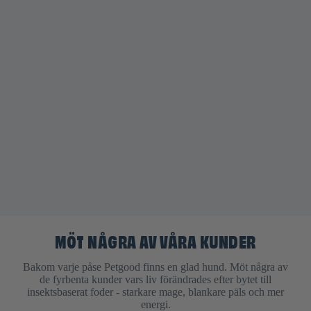
MÖT NÅGRA AV VÅRA KUNDER
Bakom varje påse Petgood finns en glad hund. Möt några av
de fyrbenta kunder vars liv förändrades efter bytet till
insektsbaserat foder - starkare mage, blankare päls och mer
energi.