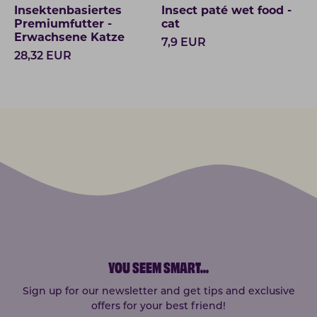
Insektenbasiertes
Insect paté wet food -
Premiumfutter -
cat
Erwachsene Katze
7,9
EUR
28,32
EUR
YOU SEEM SMART
...
Sign up for our newsletter and get tips and exclusive
offers for your best friend!