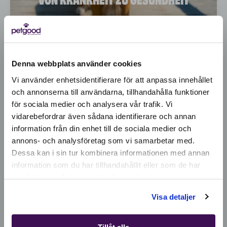
Simbas Reise ist eine Sonnenschein-
Geschichte.
Denna webbplats använder cookies
Die Lösung war im Essen.
Vi använder enhetsidentifierare för att anpassa innehållet
och annonserna till användarna, tillhandahålla funktioner
för sociala medier och analysera vår trafik. Vi
Active location:
vidarebefordrar även sådana identifierare och annan
Germany
information från din enhet till de sociala medier och
Currency:
EUR
annons- och analysföretag som vi samarbetar med.
SELECT YOUR COUNTRY:
Dessa kan i sin tur kombinera informationen med annan
information som du har tillhandahållit eller som de har
samlat in när du har använt deras tjänster.
Shop
Visa detaljer