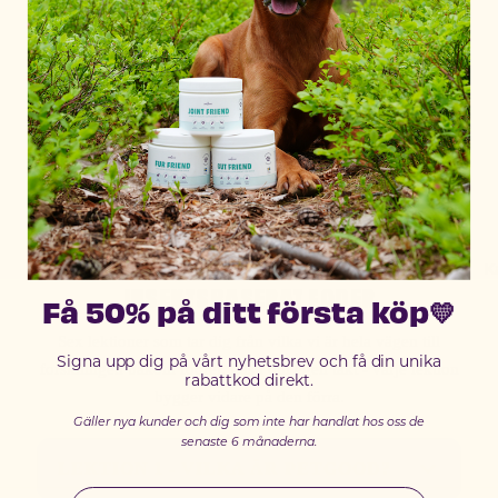
foderskola, eller djupdyk i ett ämne som intresserar
dig. Här samlar vi kunskap om insekter, näringslära,
hälsa och allt annat som gör Petgood till the do good
pet food.
FODERSKOLAN
LÄR DIG GRUNDERNA OM
K
INSEKTSBASERAT FODER
Få 50% på ditt första köp💛
Sex lektioner som tar dig från vilka vi är hela vägen till
Signa upp dig på vårt nyhetsbrev och få din unika
forskningen bakom fodret. Läs i din egen takt - varje lektion
rabattkod direkt.
bygger vidare på den förra.
Gäller nya kunder och dig som inte har handlat hos oss de
senaste 6 månaderna.
LEKTION 1 - VILKA ÄR PETGOOD?
Email