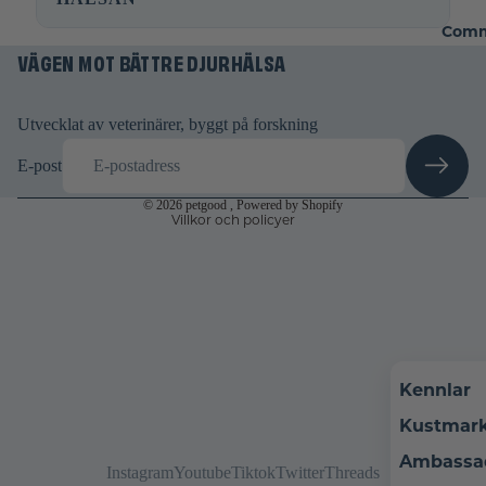
Integritetspolicy
Comm
VÄGEN MOT BÄTTRE DJURHÄLSA
Användarvillkor
Fraktpolicy
Rättsligt meddelande
Utvecklat av veterinärer, byggt på forskning
Avbeställningspolicy
E-post
Kontaktinformation
© 2026
petgood
, Powered by Shopify
Villkor och policyer
Kennlar
Kustmar
Ambassa
Instagram
Youtube
Tiktok
Twitter
Threads