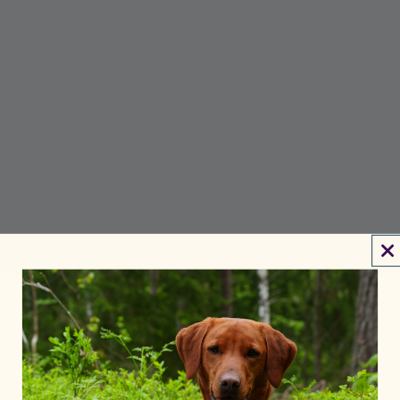
PETGOOD ACADEMY
Allt som är värt att veta om insektsbaserat foder till
hund och katt. Börja med grundkunskaperna i vår