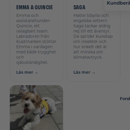
Kundberä
EMMA & QUINCIE
SAGA
Emma och
Matte Sibylla och
assistanshunden
engelska settern
Quincie, ett
Saga tackar aldrig
oslagbart team.
nej till ett äventyr.
Labradoren från
De sprider kunskap
Kustmarken stöttar
om insekter och
Emma i vardagen
hur enkelt det är
med både trygghet
att minska sitt
och
klimatavtryck.
självständighet.
Läs mer →
Läs mer →
Fors