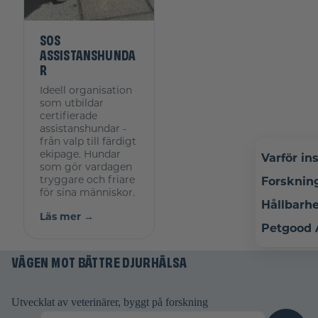
SOS
ASSISTANSHUNDA
R
Ideell organisation
som utbildar
certifierade
assistanshundar -
från valp till färdigt
ekipage. Hundar
Varför in
som gör vardagen
tryggare och friare
Forsknin
för sina människor.
Hållbarh
Läs mer →
Återbetalningspolicy
Petgood
Integritetspolicy
VÄGEN MOT BÄTTRE DJURHÄLSA
Användarvillkor
Fraktpolicy
Rättsligt meddelande
Utvecklat av veterinärer, byggt på forskning