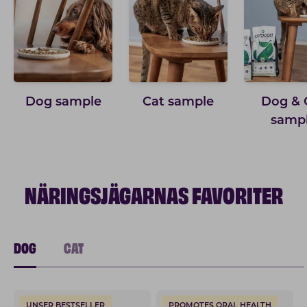
Dog sample
Cat sample
Dog & 
samp
NÄRINGSJÄGARNAS FAVORITER
DOG
CAT
UNSER BESTSELLER
PROMOTES ORAL HEALTH