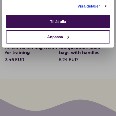
Shop
Visa detaljer
Tillåt alla
Anpassa
Insect-based dog treats
Compostable poop
for training
bags with handles
3,46
EUR
5,24
EUR