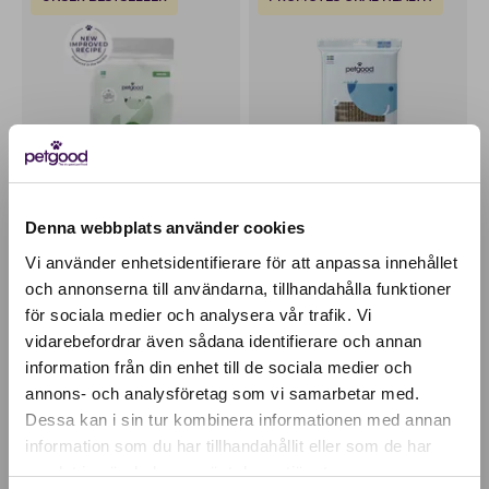
Denna webbplats använder cookies
Vi använder enhetsidentifierare för att anpassa innehållet
Insektenbasiertes
Insect-based dental
och annonserna till användarna, tillhandahålla funktioner
Premiumfutter - für
sticks
erwachsene Hunde
för sociala medier och analysera vår trafik. Vi
Active location:
6,12
EUR
vidarebefordrar även sådana identifierare och annan
26,54
EUR
Germany
information från din enhet till de sociala medier och
Currency:
EUR
annons- och analysföretag som vi samarbetar med.
SELECT YOUR COUNTRY:
LOW IN CALORIES
100% PLANT-BASED
Dessa kan i sin tur kombinera informationen med annan
information som du har tillhandahållit eller som de har
samlat in när du har använt deras tjänster.