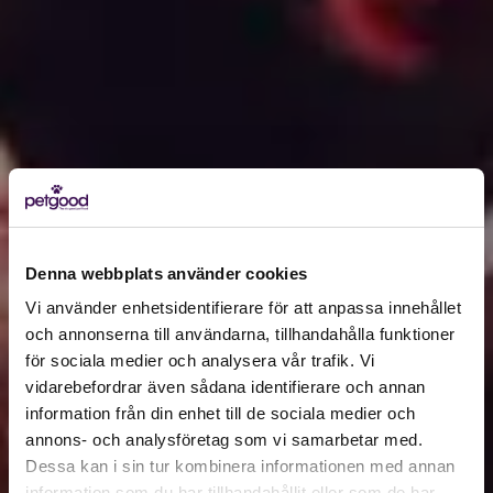
Denna webbplats använder cookies
Vi använder enhetsidentifierare för att anpassa innehållet
och annonserna till användarna, tillhandahålla funktioner
för sociala medier och analysera vår trafik. Vi
Active location:
vidarebefordrar även sådana identifierare och annan
Australia
information från din enhet till de sociala medier och
Currency:
AUD
annons- och analysföretag som vi samarbetar med.
SELECT YOUR COUNTRY:
Dessa kan i sin tur kombinera informationen med annan
information som du har tillhandahållit eller som de har