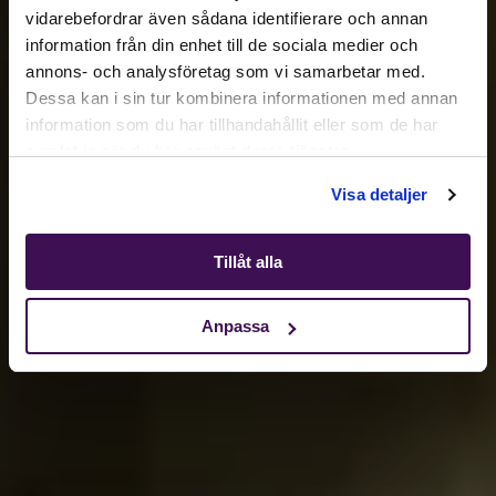
Active location:
vidarebefordrar även sådana identifierare och annan
Australia
information från din enhet till de sociala medier och
Currency:
AUD
annons- och analysföretag som vi samarbetar med.
SELECT YOUR COUNTRY:
Dessa kan i sin tur kombinera informationen med annan
information som du har tillhandahållit eller som de har
samlat in när du har använt deras tjänster.
Shop
Visa detaljer
Tillåt alla
Anpassa