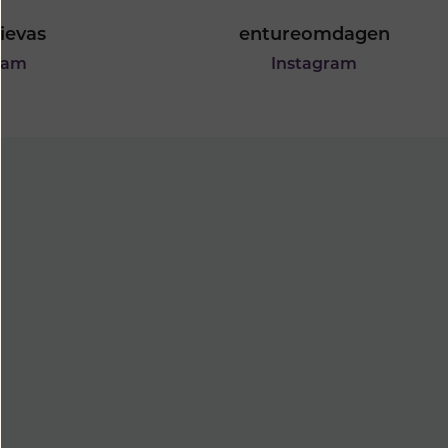
lievas
entureomdagen
ram
Instagram