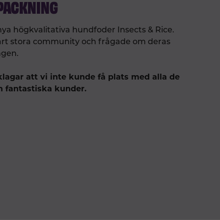
PACKNING
nya högkvalitativa hundfoder Insects & Rice.
la vårt stora community och frågade om deras
ngen.
klagar att vi inte kunde få plats med alla de
n fantastiska kunder.