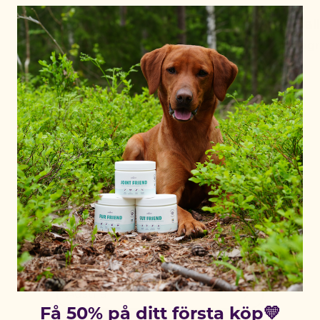
labradoodle.juno
paulinai
Instagram
Instag
Active location:
Sweden
Currency:
SEK
SELECT YOUR COUNTRY:
Få 50% på ditt första köp💛