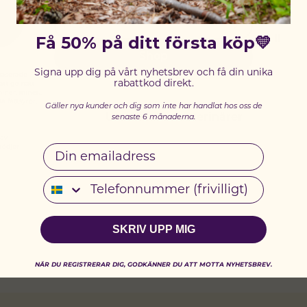
SELECT YOUR COUNTRY:
Få 50% på ditt första köp💛
Ingredienser & näringsinnehåll
Shop
Signa upp dig på vårt nyhetsbrev och få din unika
Fodertabell
rabattkod direkt.
Gäller nya kunder och dig som inte har handlat hos oss de
Utvecklat av veterinärer
senaste 6 månaderna.
Email
Telefonnummer
SKRIV UPP MIG
NÄR DU REGISTRERAR DIG, GODKÄNNER DU ATT MOTTA NYHETSBREV.