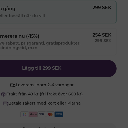
299
SEK
n gång
ller beställ när du vill
254
SEK
merera nu
(-15%)
299
SEK
15% rabatt, prisgaranti, gratisprodukter,
bindningstid, m.m.
Lägg till
299
SEK
Leverans inom 2–4 vardagar
Frakt från 49 kr (fri frakt över 600 kr)
Betala säkert med kort eller Klarna