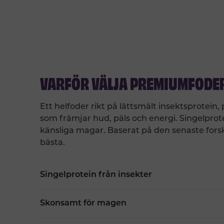
VARFÖR VÄLJA PREMIUMFODE
Ett helfoder rikt på lättsmält insektsprotein,
som främjar hud, päls och energi. Singelprot
känsliga magar. Baserat på den senaste forsk
bästa.
Singelprotein från insekter
Skonsamt för magen