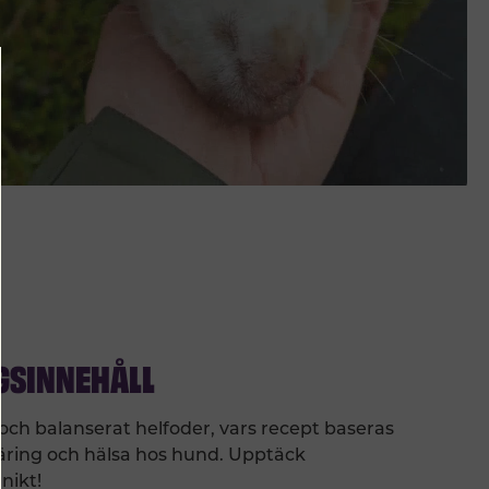
GSINNEHÅLL
ch balanserat helfoder, vars recept baseras
äring och hälsa hos hund. Upptäck
nikt!