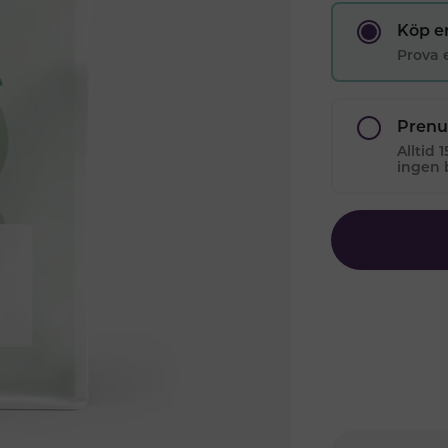
Köp e
Prova e
Prenu
Alltid 
ingen 