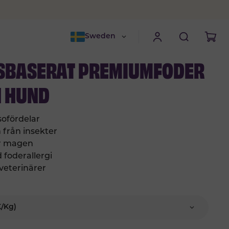
Sweden
SBASERAT PREMIUMFODER
N HUND
sofördelar
n från insekter
ör magen
d foderallergi
 veterinärer
K/kg)