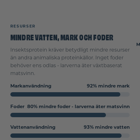
RESURSER
MINDRE VATTEN, MARK OCH FODER
M
Insektsprotein kräver betydligt mindre resurser
än andra animaliska proteinkällor. Inget foder
behöver ens odlas - larverna äter växtbaserat
matsvinn.
Markanvändning
92% mindre mark
Foder
80% mindre foder - larverna äter matsvinn
Vattenanvändning
93% mindre vatten