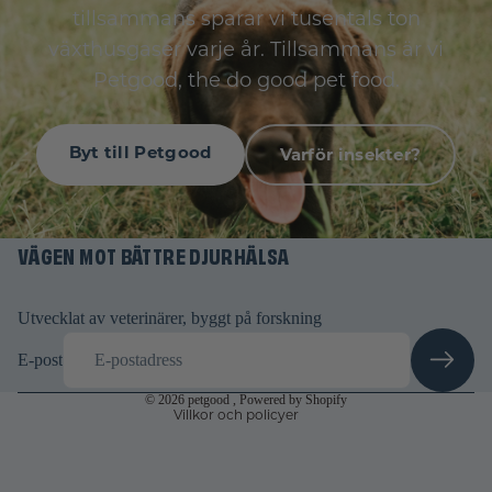
tillsammans sparar vi tusentals ton
växthusgaser varje år. Tillsammans är vi
Petgood, the do good pet food.
Byt till Petgood
Varför insekter?
Återbetalningspolicy
Integritetspolicy
VÄGEN MOT BÄTTRE DJURHÄLSA
Användarvillkor
Fraktpolicy
Rättsligt meddelande
Utvecklat av veterinärer, byggt på forskning
Avbeställningspolicy
E-post
Kontaktinformation
© 2026
petgood
, Powered by Shopify
Villkor och policyer