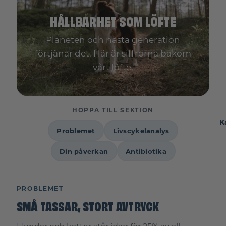
HÅLLBARHET SOM LÖFTE
Planeten och nästa generation
förtjänar det. Här är siffrorna bakom
vårt löfte.
HOPPA TILL SEKTION
K
Problemet
Livscykelanalys
Din påverkan
Antibiotika
PROBLEMET
SMÅ TASSAR, STORT AVTRYCK