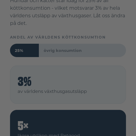
Hundar och katter står idag för 25% av all
köttkonsumtion - vilket motsvarar 3% av hela
världens utsläpp av växthusgaser. Låt oss ändra
på det.
ANDEL AV VÄRLDENS KÖTTKONSUMTION
25%
övrig konsumtion
3%
av världens växthusgasutsläpp
5×
lägre utsläpp med Petgood