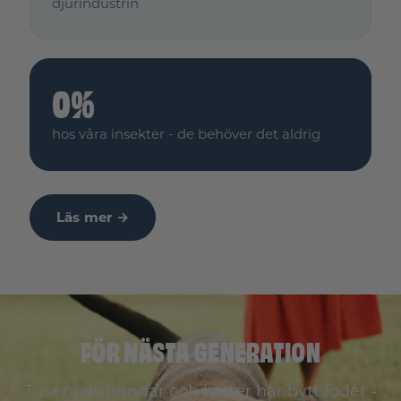
djurindustrin
0%
hos våra insekter - de behöver det aldrig
Läs mer →
FÖR NÄSTA GENERATION
Tusentals hundar och katter har bytt foder -