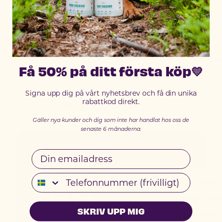
DIN PÅVERKAN
M
Få 50% på ditt första köp💛
VAD DIN VÄN SPARAR PER ÅR
Signa upp dig på vårt nyhetsbrev och få din unika
Jämfört med ett köttbaserat foder - räknat på
rabattkod direkt.
vår livscykelanalys.
Gäller nya kunder och dig som inte har handlat hos oss de
senaste 6 månaderna.
Email
HUND · 12 KG FODER/MÅN
836 kg
Telefonnummer
Om oss
Prenume
koldioxid sparad per år - som 4 bilresor
SKRIV UPP MIG
Återförsä
genom Sverige.