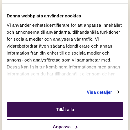
ANDRA KÖPTE OCKSÅ
VUXEN
VALP
Denna webbplats använder cookies
Vi använder enhetsidentifierare för att anpassa innehållet
och annonserna till användarna, tillhandahålla funktioner
för sociala medier och analysera vår trafik. Vi
Active location:
VÅR STORSÄLJARE
PERFEKT TOPPING
vidarebefordrar även sådana identifierare och annan
Sweden
information från din enhet till de sociala medier och
Currency:
SEK
annons- och analysföretag som vi samarbetar med.
SELECT YOUR COUNTRY:
Dessa kan i sin tur kombinera informationen med annan
information som du har tillhandahållit eller som de har
samlat in när du har använt deras tjänster.
Få 50% på ditt första köp💛
Shop
Visa detaljer
Signa upp dig på vårt nyhetsbrev och få din unika
rabattkod direkt.
Tillåt alla
Gäller nya kunder och dig som inte har handlat hos oss de
Insektsbaserat
Insektspaté våtfoder /
senaste 6 månaderna.
premiumfoder - vuxen
topping - hund
hund
Anpassa
Email
315
SEK