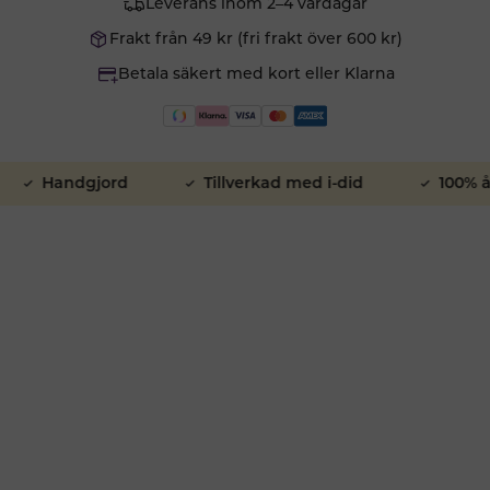
Leverans inom 2–4 vardagar
Frakt från 49 kr (fri frakt över 600 kr)
Betala säkert med kort eller Klarna
Handgjord
Tillverkad med i-did
100% åte