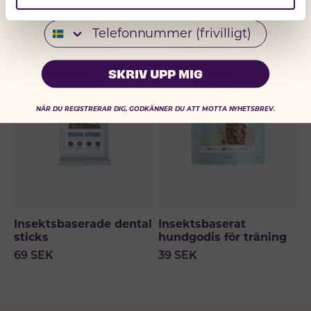
299
SEK
Telefonnummer
FRÄMJAR MUNHÄLSA
KALORISNÅLT
SKRIV UPP MIG
NÄR DU REGISTRERAR DIG, GODKÄNNER DU ATT MOTTA NYHETSBREV.
Insektsbaserade dental
Insektsbaserat
sticks
hundgodis för träning
69
SEK
39
SEK