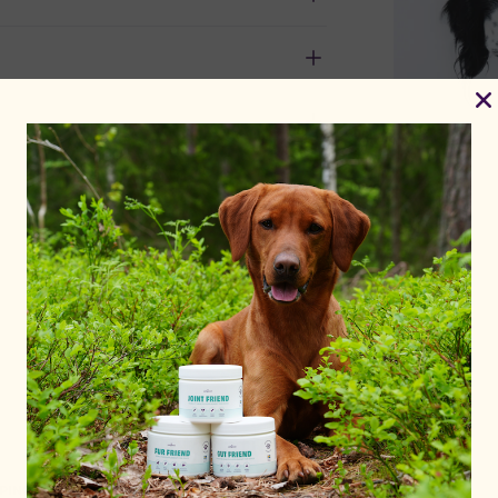
Active location:
Sweden
PING
FRÄMJAR MUNHÄLSA
Currency:
SEK