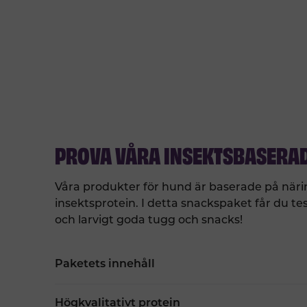
PROVA VÅRA INSEKTSBASERA
Våra produkter för hund är baserade på näri
insektsprotein. I detta
snackspaket får du tes
och larvigt goda tugg och snacks!
Paketets innehåll
Högkvalitativt protein