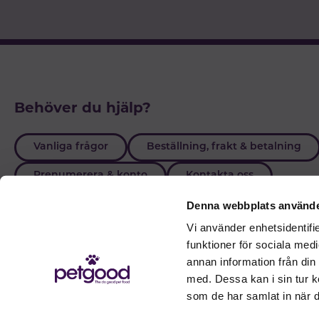
Behöver du hjälp?
Vanliga frågor
Beställning, frakt & betalning
Prenumerera & konto
Kontakta oss
Denna webbplats använde
Vi använder enhetsidentifie
funktioner för sociala medi
annan information från din
med. Dessa kan i sin tur k
som de har samlat in när d