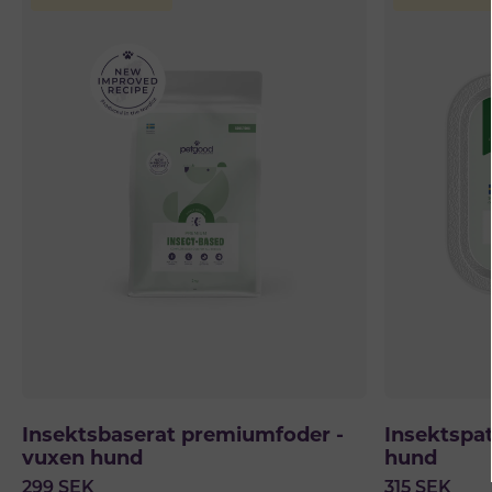
Insektsbaserat premiumfoder -
Insektspat
vuxen hund
hund
299
SEK
315
SEK