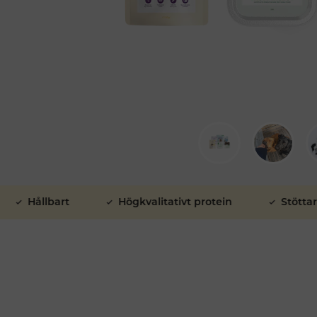
ållbart
Högkvalitativt protein
Stöttar tarm