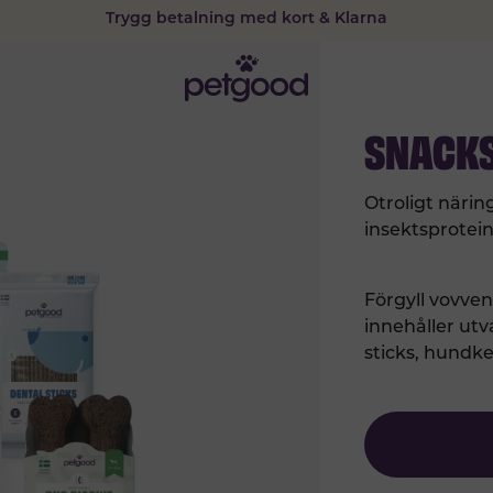
Trygg betalning med kort & Klarna
15% rabatt vid prenumeration
SNACKS
Otroligt näring
insektsprotein
Förgyll vovve
innehåller utv
sticks, hundke