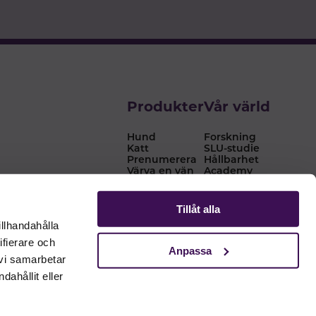
Produkter
Vår värld
Hund
Forskning
Katt
SLU-studie
Prenumerera
Hållbarhet
Värva en vän
Academy
Tips & råd
Nyheter
Om oss
Tillåt alla
Återförsäljare
illhandahålla
ifierare och
Anpassa
 vi samarbetar
ahållit eller