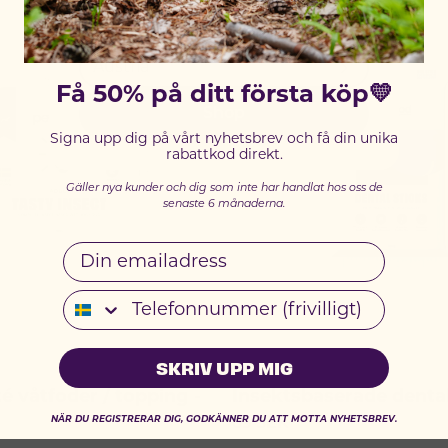
SELECT YOUR COUNTRY:
Få 50% på ditt första köp💛
Shop
Signa upp dig på vårt nyhetsbrev och få din unika
rabattkod direkt.
Gäller nya kunder och dig som inte har handlat hos oss de
senaste 6 månaderna.
Email
Telefonnummer
SKRIV UPP MIG
é våtfoder / topping -
Insektsbaserade dental
NÄR DU REGISTRERAR DIG, GODKÄNNER DU ATT MOTTA NYHETSBREV.
69
SEK