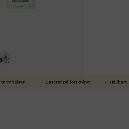
hälsan
Baserat på forskning
Hållbart