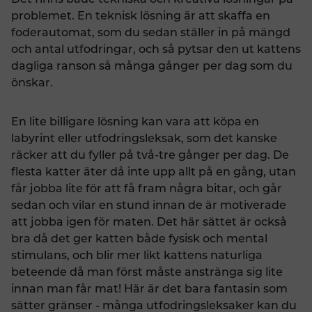
Det finns både tekniska och kreativa lösningar på
problemet. En teknisk lösning är att skaffa en
foderautomat, som du sedan ställer in på mängd
och antal utfodringar, och så pytsar den ut kattens
dagliga ranson så många gånger per dag som du
önskar.
En lite billigare lösning kan vara att köpa en
labyrint eller utfodringsleksak, som det kanske
räcker att du fyller på två-tre gånger per dag. De
flesta katter äter då inte upp allt på en gång, utan
får jobba lite för att få fram några bitar, och går
sedan och vilar en stund innan de är motiverade
att jobba igen för maten. Det här sättet är också
bra då det ger katten både fysisk och mental
stimulans, och blir mer likt kattens naturliga
beteende då man först måste anstränga sig lite
innan man får mat! Här är det bara fantasin som
sätter gränser - många utfodringsleksaker kan du