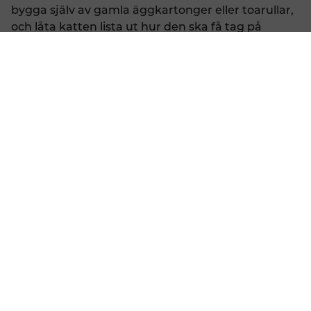
bygga själv av gamla äggkartonger eller toarullar,
och låta katten lista ut hur den ska få tag på
maten.
Sweden
Support
Konto
Ett tredje alternativ är helt enkelt att testa - prova
att börja begränsa maten och ge katten till
exempel mat tre gånger per dag. Vissa äter ändå
bara litegrann och sparar halva portionen till
senare. Äter din katt upp allt på en gång och går
sedan och skriker efter mer tills nästa gång det är
dags för mat? Ja, då kan det vara bättre att ge
den en utmanande leksak att jobba med!
Omnämnda produkter