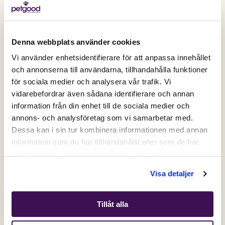
Denna webbplats använder cookies
Vi använder enhetsidentifierare för att anpassa innehållet
och annonserna till användarna, tillhandahålla funktioner
för sociala medier och analysera vår trafik. Vi
Active location:
vidarebefordrar även sådana identifierare och annan
Sweden
information från din enhet till de sociala medier och
Currency:
SEK
annons- och analysföretag som vi samarbetar med.
SELECT YOUR COUNTRY:
Dessa kan i sin tur kombinera informationen med annan
information som du har tillhandahållit eller som de har
Få 50% på ditt första köp💛
samlat in när du har använt deras tjänster.
Shop
Visa detaljer
Signa upp dig på vårt nyhetsbrev och få din unika
rabattkod direkt.
Tillåt alla
Gäller nya kunder och dig som inte har handlat hos oss de
senaste 6 månaderna.