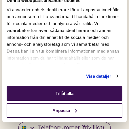
Denna webbplats använder cookies
Vi använder enhetsidentifierare för att anpassa innehållet
och annonserna till användarna, tillhandahålla funktioner
för sociala medier och analysera vår trafik. Vi
Active location:
vidarebefordrar även sådana identifierare och annan
Sweden
information från din enhet till de sociala medier och
Currency:
SEK
annons- och analysföretag som vi samarbetar med.
SELECT YOUR COUNTRY:
Dessa kan i sin tur kombinera informationen med annan
information som du har tillhandahållit eller som de har
samlat in när du har använt deras tjänster.
Få 50% på ditt första köp💛
Shop
Visa detaljer
Signa upp dig på vårt nyhetsbrev och få din unika
rabattkod direkt.
Tillåt alla
Gäller nya kunder och dig som inte har handlat hos oss de
senaste 6 månaderna.
Anpassa
Email
Telefonnummer