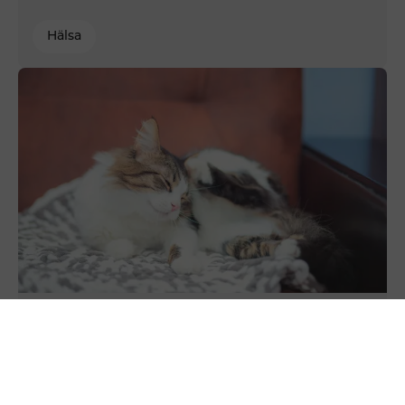
Hälsa
Foderallergi och insektsprotein för katt
Sweden
Support
Konto
Näringslära
Hälsa