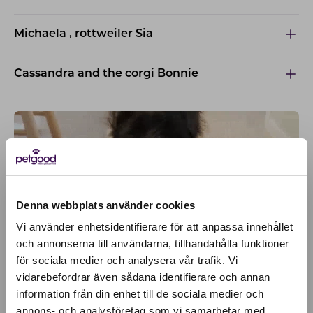
Michaela , rottweiler Sia
Cassandra and the corgi Bonnie
Denna webbplats använder cookies
Vi använder enhetsidentifierare för att anpassa innehållet
och annonserna till användarna, tillhandahålla funktioner
för sociala medier och analysera vår trafik. Vi
Active location:
vidarebefordrar även sådana identifierare och annan
Portugal
information från din enhet till de sociala medier och
Currency:
EUR
annons- och analysföretag som vi samarbetar med.