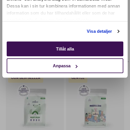
SELECT YOUR COUNTRY:
Dessa kan i sin tur kombinera informationen med annan
information som du har tillhandahållit eller som de har
samlat in när du har använt deras tjänster.
Shop
Visa detaljer
Tillåt alla
FAVORITOS
ADULTOS
FILHOTE
Anpassa
OUR BESTSELLER
GENTLE