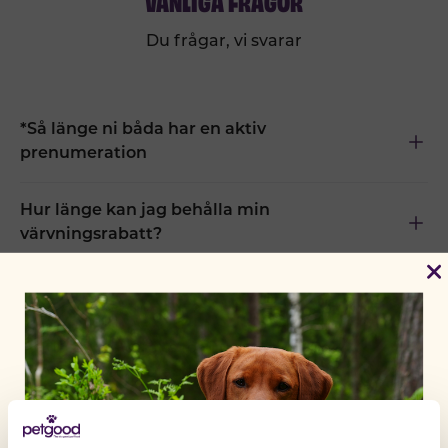
Du frågar, vi svarar
*Så länge ni båda har en aktiv
prenumeration
Hur länge kan jag behålla min
värvningsrabatt?
När börjar värvningsrabatten gälla?
Finns en maxgräns för hur mycket
värvningsrabatt jag kan få varje månad?