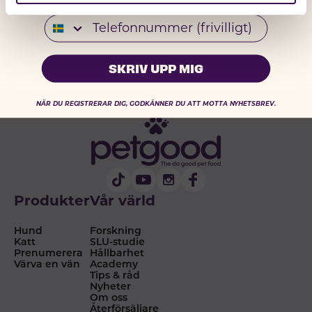
Telefonnummer
SKRIV UPP MIG
NÄR DU REGISTRERAR DIG, GODKÄNNER DU ATT MOTTA NYHETSBREV.
Produkter
Vår värld
Hund
Forskning
Katt
SLU-studie
Prenumerera
Hållbarhet
Värva en vän
Academy
Tips & råd
Nyheter
Om oss
Återförsäljare