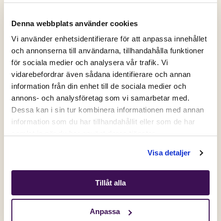
Denna webbplats använder cookies
Vi använder enhetsidentifierare för att anpassa innehållet
och annonserna till användarna, tillhandahålla funktioner
för sociala medier och analysera vår trafik. Vi
Active location:
vidarebefordrar även sådana identifierare och annan
Sweden
information från din enhet till de sociala medier och
Currency:
SEK
annons- och analysföretag som vi samarbetar med.
SELECT YOUR COUNTRY:
DU VERKAR SMART
...
Dessa kan i sin tur kombinera informationen med annan
information som du har tillhandahållit eller som de har
Skriv upp dig på vårt nyhetsbrev och få tips och
samlat in när du har använt deras tjänster.
Få 50% på ditt första köp💛
exklusiva erbjudanden för din bästa vän!
Shop
När du registrerar dig, godkänner du att motta nyhetsbrev.
Visa detaljer
Signa upp dig på vårt nyhetsbrev och få din unika
rabattkod direkt.
Tillåt alla
Gäller nya kunder och dig som inte har handlat hos oss de
senaste 6 månaderna.
Anpassa
Email
Skriv upp mig