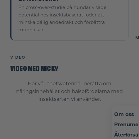
En cross-over-studie på hundar visade
potential hos insektsbaserat foder att
minska dålig andedräkt och förbättra
munhälsan.
M
VIDEO
VIDEO MED NICKY
Hör vår chefsveterinär berätta om
näringsinnehållet och hälsofördelarna med
insektsarten vi använder.
Om oss
Prenume
Återförsä