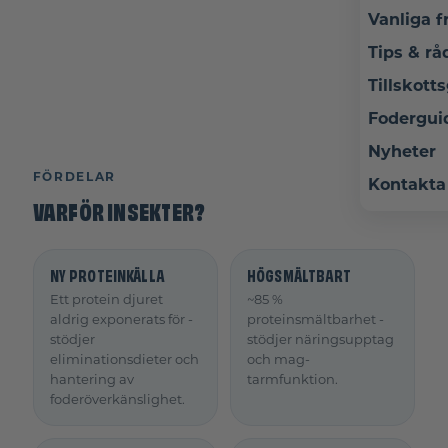
Vanliga f
Tips & rå
Tillskott
Fodergui
Nyheter
FÖRDELAR
Kontakta
VARFÖR INSEKTER?
NY PROTEINKÄLLA
HÖGSMÄLTBART
Ett protein djuret
~85 %
aldrig exponerats för -
proteinsmältbarhet -
stödjer
stödjer näringsupptag
eliminationsdieter och
och mag-
hantering av
tarmfunktion.
foderöverkänslighet.