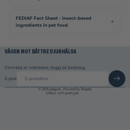
FEDIAF Fact Sheet - Insect-based
ingredients in pet food
Återbetalningspolicy
Integritetspolicy
VÄGEN MOT BÄTTRE DJURHÄLSA
Användarvillkor
Fraktpolicy
Rättsligt meddelande
Utvecklat av veterinärer, byggt på forskning
Avbeställningspolicy
E-post
Kontaktinformation
© 2026
petgood
, Powered by Shopify
Villkor och policyer