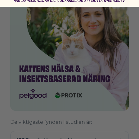
NÄR DU REGISTRERAR DIG, GODKÄNNER DU ATT MOTTA NYHETSBREV.
De viktigaste fynden i studien är: