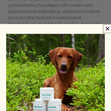
undersöka hur hundägare till hundar med
diagnostiserad foderallergi upplevde hundens
symtom efter byte till insektsbaserat.
Resultatet var övervägande positivt, där en stor
majoritet såg en förbättring av hundarnas
symtom.
Resultaten hos hundar med enbart foderallergi
visade att
79 % av djurägarna rapporterade
förbättring av samtliga symtom
(klåda/hudirritation/röda tassar, öroninfektioner,
pälsproblem och mag-tarmsymtom) efter byte
till insektsbaserat.
Läs mer
STUDIE · KATT