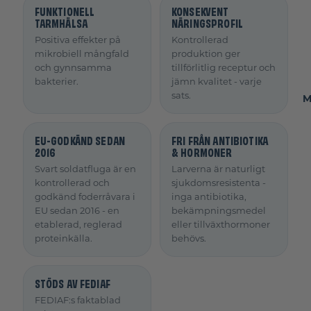
FUNKTIONELL
KONSEKVENT
TARMHÄLSA
NÄRINGSPROFIL
Positiva effekter på
Kontrollerad
mikrobiell mångfald
produktion ger
och gynnsamma
tillförlitlig receptur och
bakterier.
jämn kvalitet - varje
sats.
M
EU-GODKÄND SEDAN
FRI FRÅN ANTIBIOTIKA
2016
& HORMONER
Svart soldatfluga är en
Larverna är naturligt
kontrollerad och
sjukdomsresistenta -
godkänd foderråvara i
inga antibiotika,
EU sedan 2016 - en
bekämpningsmedel
etablerad, reglerad
eller tillväxthormoner
proteinkälla.
behövs.
STÖDS AV FEDIAF
FEDIAF:s faktablad