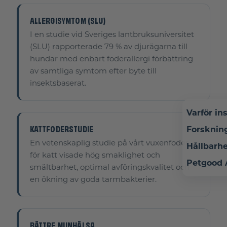
ALLERGISYMTOM (SLU)
I en studie vid Sveriges lantbruksuniversitet
(SLU) rapporterade 79 % av djurägarna till
hundar med enbart foderallergi förbättring
av samtliga symtom efter byte till
insektsbaserat.
Varför in
KATTFODERSTUDIE
Forsknin
En vetenskaplig studie på vårt vuxenfoder
Hållbarh
för katt visade hög smaklighet och
Petgood
smältbarhet, optimal avföringskvalitet och
en ökning av goda tarmbakterier.
BÄTTRE MUNHÄLSA