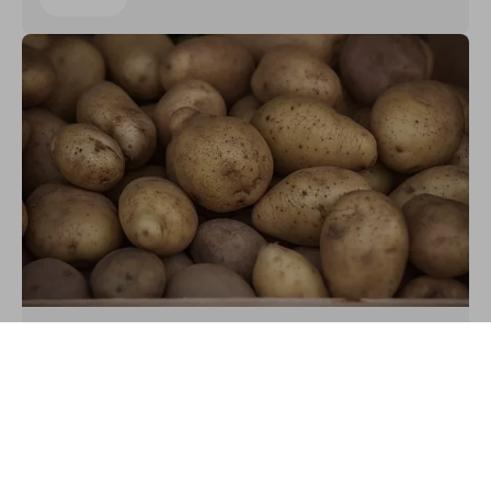
Tightened quality procedures to ensure
low levels of glycoalkaloids
Bulgaria
Support
Account
Health