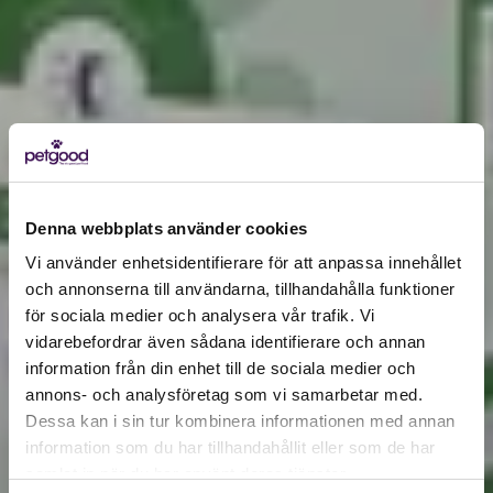
Denna webbplats använder cookies
Vi använder enhetsidentifierare för att anpassa innehållet
och annonserna till användarna, tillhandahålla funktioner
för sociala medier och analysera vår trafik. Vi
Active location:
vidarebefordrar även sådana identifierare och annan
Bulgaria
information från din enhet till de sociala medier och
Currency:
EUR
annons- och analysföretag som vi samarbetar med.
SELECT YOUR COUNTRY:
Dessa kan i sin tur kombinera informationen med annan
information som du har tillhandahållit eller som de har
samlat in när du har använt deras tjänster.