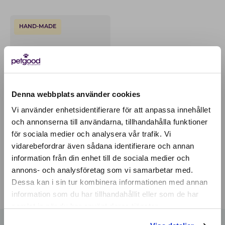
HAND-MADE
Denna webbplats använder cookies
Vi använder enhetsidentifierare för att anpassa innehållet
och annonserna till användarna, tillhandahålla funktioner
för sociala medier och analysera vår trafik. Vi
Active location:
vidarebefordrar även sådana identifierare och annan
Netherlands
Planet friendly dog toy
information från din enhet till de sociala medier och
Currency:
EUR
17,97
EUR
annons- och analysföretag som vi samarbetar med.
SELECT YOUR COUNTRY:
Dessa kan i sin tur kombinera informationen med annan
information som du har tillhandahållit eller som de har
samlat in när du har använt deras tjänster.
Shop