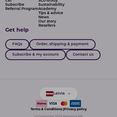
Cat
SLU-study
Subscribe
Sustainability
Referral Program
Academy
Tips & advice
News
Our story
Resellers
Get help
FAQs
Order, shipping & payment
Subscribe & my account
Contact us
Latvia
Terms & Conditions |
Privacy policy
© Copyright 2025 Petgood AB