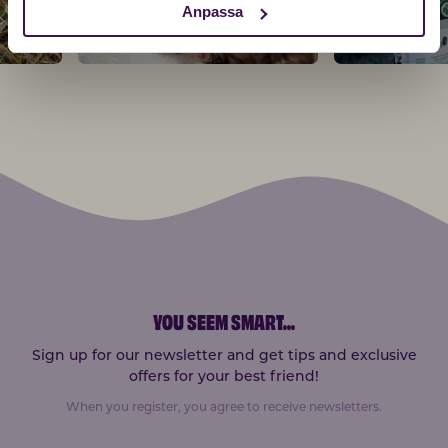
Anpassa
YOU SEEM SMART
...
Sign up for our newsletter and get tips and exclusive
offers for your best friend!
When you register, you agree to receive newsletters.