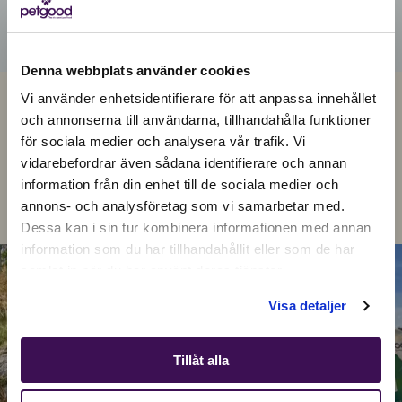
Denna webbplats använder cookies
Vi använder enhetsidentifierare för att anpassa innehållet
JOIN THE PETGOOD COMMUNITY
och annonserna till användarna, tillhandahålla funktioner
@PETGOOD.GLOBAL
för sociala medier och analysera vår trafik. Vi
Active location:
vidarebefordrar även sådana identifierare och annan
Latvia
Do like thousands of other pet parents and choose
information från din enhet till de sociala medier och
Currency:
EUR
Petgood - for your pet and our planet!
annons- och analysföretag som vi samarbetar med.
SELECT YOUR COUNTRY:
Dessa kan i sin tur kombinera informationen med annan
information som du har tillhandahållit eller som de har
samlat in när du har använt deras tjänster.
Shop
Visa detaljer
Tillåt alla