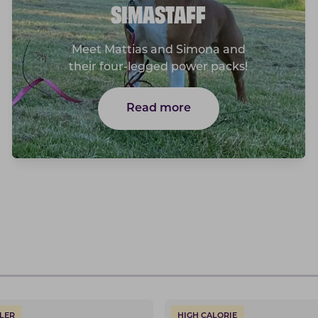
SIMASTAFF
Meet Mattias and Simona and
their four-legged power packs!
Read more
LER
HIGH CALORIE