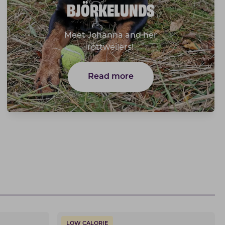
BJÖRKELUNDS
Meet Johanna and her
rottweilers!
Read more
LOW CALORIE