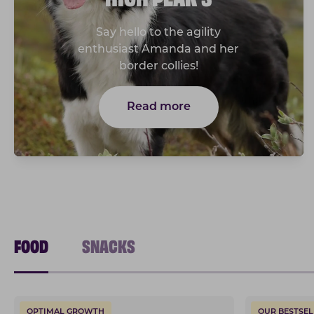
Say hello to the agility
enthusiast Amanda and her
border collies!
Read more
FOOD
SNACKS
OPTIMAL GROWTH
OUR BESTSEL