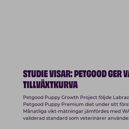
STUDIE VISAR: PETGOOD GER 
TILLVÄXTKURVA
Petgood Puppy Growth Project följde Labrad
Petgood Puppy Premium diet under sitt först
Månatliga vikt-mätningar jämfördes med W
validerad standard som veterinärer använder f