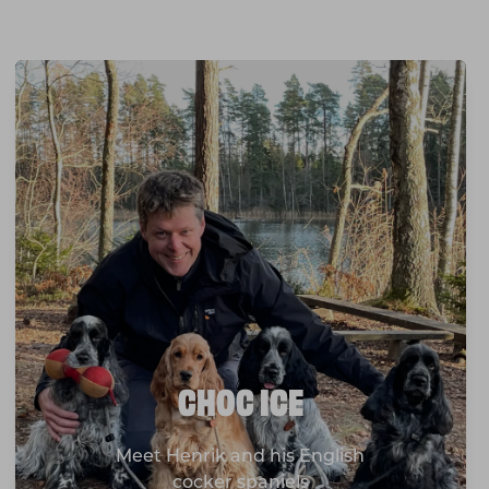
CHOC ICE
Meet Henrik and his English
cocker spaniels