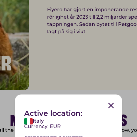
Fiyero har gjort en imponerande res
rörlighet år 2023 till 2,2 miljarder 
tappningen. Sedan bytet till Petgo
lagt på sig i vikt.
MEET OUR BREEDERS
Active location:
Italy
Currency:
EUR
all the amazing breeders who are a part of us. Below, 