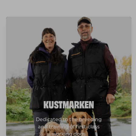
KUSTMARKEN
Dedicated to the breeding
and training of first-class
working dogs