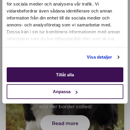
för sociala medier och analysera vår trafik. Vi
Active location:
vidarebefordrar även sådana identifierare och annan
Finland
information från din enhet till de sociala medier och
Currency:
EUR
annons- och analysföretag som vi samarbetar med.
SELECT YOUR COUNTRY:
Dessa kan i sin tur kombinera informationen med annan
information som du har tillhandahållit eller som de har
samlat in när du har använt deras tjänster.
Shop
Visa detaljer
Tillåt alla
HIGH PEAK'S
Anpassa
Say hello to the agility enthusiast Amanda
and her border collies!
Read more