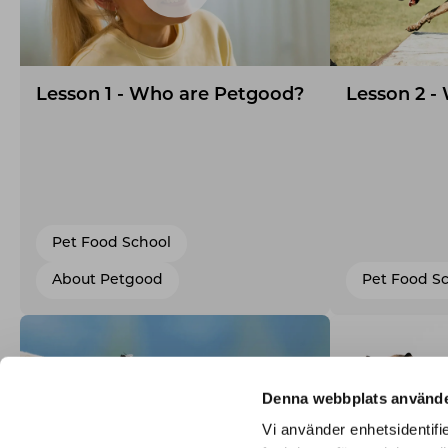
Lesson 1 - Who are Petgood?
Lesson 2 -
Pet Food School
About Petgood
Pet Food S
Denna webbplats använde
Vi använder enhetsidentifie