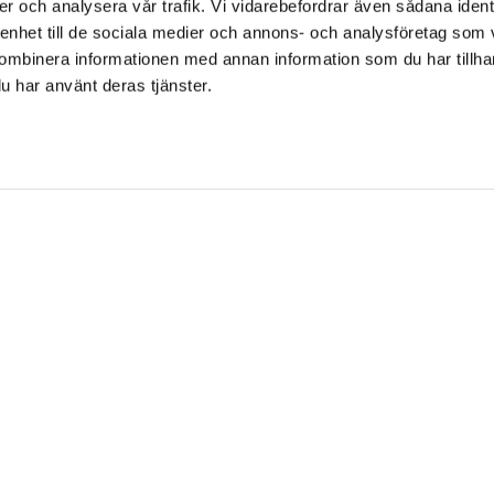
er och analysera vår trafik. Vi vidarebefordrar även sådana ident
 enhet till de sociala medier och annons- och analysföretag som
ombinera informationen med annan information som du har tillhand
etgoods cat food
u har använt deras tjänster.
orted health
Health