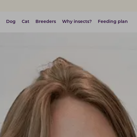
Dog
Cat
Breeders
Why insects?
Feeding plan