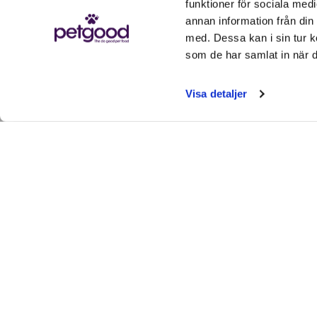
funktioner för sociala medi
annan information från din
med. Dessa kan i sin tur k
Pet Owners Report
Study on P
som de har samlat in när d
Improvement in all Allergy
shows supp
Symptoms After Switching to
Visa detaljer
Insect-Based Diet
Health
Nutrition
Nutrition