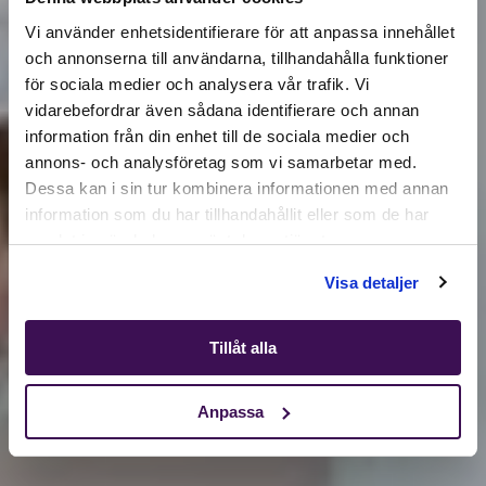
Vi använder enhetsidentifierare för att anpassa innehållet
och annonserna till användarna, tillhandahålla funktioner
för sociala medier och analysera vår trafik. Vi
Active location:
vidarebefordrar även sådana identifierare och annan
Denmark
information från din enhet till de sociala medier och
Currency:
EUR
annons- och analysföretag som vi samarbetar med.
SELECT YOUR COUNTRY:
Dessa kan i sin tur kombinera informationen med annan
information som du har tillhandahållit eller som de har
samlat in när du har använt deras tjänster.
Shop
Visa detaljer
Tillåt alla
Anpassa