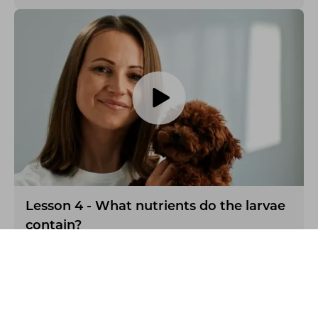
Lesson 4 - What nutrients do the larvae
contain?
Denmark
Support
Account
Pet Food School
Nutrition