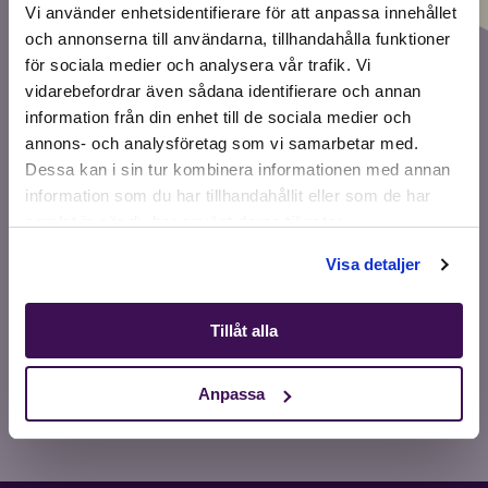
Vi använder enhetsidentifierare för att anpassa innehållet
och annonserna till användarna, tillhandahålla funktioner
för sociala medier och analysera vår trafik. Vi
Active location:
vidarebefordrar även sådana identifierare och annan
Lithuania
information från din enhet till de sociala medier och
Currency:
EUR
YOU SEEM SMART
...
annons- och analysföretag som vi samarbetar med.
SELECT YOUR COUNTRY:
Dessa kan i sin tur kombinera informationen med annan
Sign up for our newsletter and get tips and exclusive
information som du har tillhandahållit eller som de har
offers for your best friend!
samlat in när du har använt deras tjänster.
When you register, you agree to receive newsletters.
Shop
Visa detaljer
Tillåt alla
Write me up
Anpassa