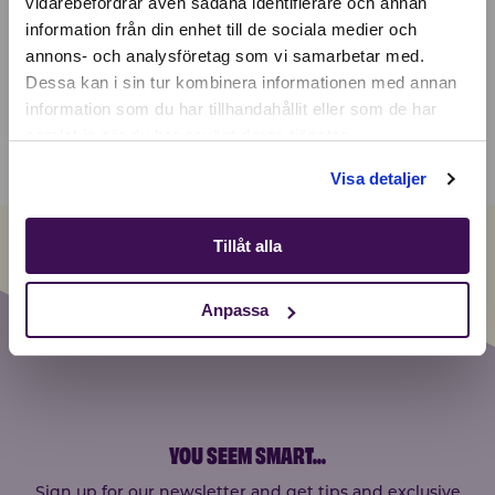
vidarebefordrar även sådana identifierare och annan
What about shipping if I have a subscription?
Hungary
information från din enhet till de sociala medier och
Currency:
EUR
annons- och analysföretag som vi samarbetar med.
SELECT YOUR COUNTRY:
How long is the delivery time?
Dessa kan i sin tur kombinera informationen med annan
information som du har tillhandahållit eller som de har
How does the referral program work?
samlat in när du har använt deras tjänster.
Shop
Visa detaljer
Tillåt alla
Anpassa
YOU SEEM SMART
...
Sign up for our newsletter and get tips and exclusive