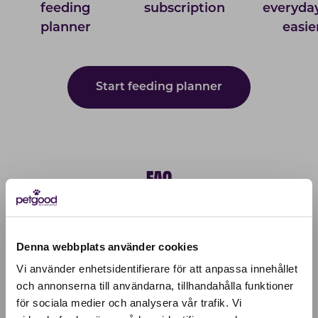
feeding
subscription
everyday
planner
easie
Start feeding planner
FAQ
How does your subscription service work?
Denna webbplats använder cookies
Vi använder enhetsidentifierare för att anpassa innehållet
What is the commitment period?
och annonserna till användarna, tillhandahålla funktioner
för sociala medier och analysera vår trafik. Vi
Active location: