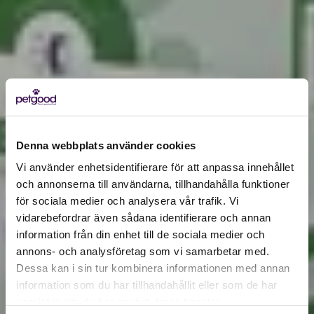
Denna webbplats använder cookies
Vi använder enhetsidentifierare för att anpassa innehållet
och annonserna till användarna, tillhandahålla funktioner
för sociala medier och analysera vår trafik. Vi
Active location:
vidarebefordrar även sådana identifierare och annan
Hungary
information från din enhet till de sociala medier och
Currency:
EUR
annons- och analysföretag som vi samarbetar med.
SELECT YOUR COUNTRY:
Dessa kan i sin tur kombinera informationen med annan
information som du har tillhandahållit eller som de har
samlat in när du har använt deras tjänster.