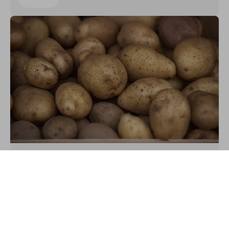
Tightened quality procedures to ensure
low levels of glycoalkaloids
Hungary
Support
Account
Health