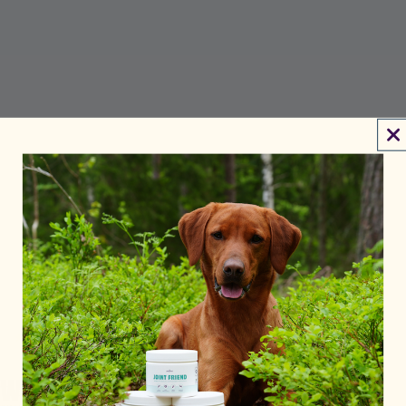
Tillbaka till alla hundprodukter
★★★★★
Utmärkt
· 4,7 av 5 på Trustpilot
WATER BOTTLE
The Petgood water bottle is perfect for anyone looking for an