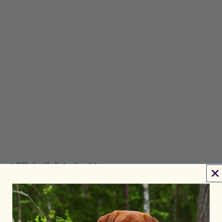
Tillbaka till alla hundprodukter
★★★★★
Utmärkt
· 4,7 av 5 på Trustpilot
BUG BISCUIT - HUNDKEX