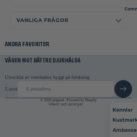
Comm
VANLIGA FRÅGOR
ANDRA FAVORITER
Återbetalningspolicy
Integritetspolicy
VÄGEN MOT BÄTTRE DJURHÄLSA
Användarvillkor
Fraktpolicy
Rättsligt meddelande
Utvecklat av veterinärer, byggt på forskning
Avbeställningspolicy
E-post
Kontaktinformation
© 2026
petgood
, Powered by Shopify
Villkor och policyer
Kennlar
Kustmar
Ambassa