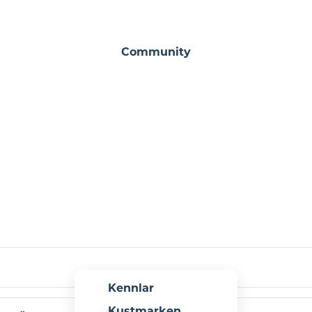
SKRIV UPP MIG
NÄR DU REGISTRERAR DIG, GODKÄNNER DU ATT MOTTA NYHETSBREV.
Community
Kennlar
Kustmarken