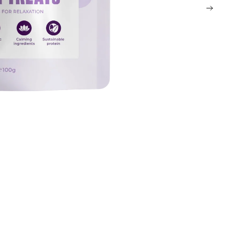
Få 50% på ditt första köp💛
Signa upp dig på vårt nyhetsbrev och få din unika
rabattkod direkt.
Gäller nya kunder och dig som inte har handlat hos oss de senaste 6
månaderna.
Email
Telefonnummer