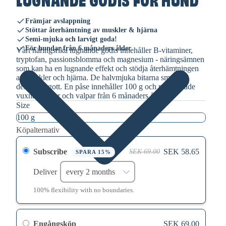
Främjar avslappning
Stöttar återhämtning av muskler & hjärna
Semi-mjuka och larvigt goda!
För hundar från 6 månaders ålder
Vårt näringsrika lugnande godis innehåller B-vitaminer,
tryptofan, passionsblomma och magnesium - näringsämnen
som kan ha en lugnande effekt och stödja återhämtningen
av muskler och hjärna. De halvmjuka bitarna smakar
dessutom gott. En påse innehåller 100 g och passar både
vuxna hundar och valpar från 6 månaders ålder.
Size
Köpalternativ
Subscribe
SEK 58.65
SEK 69.00
SPARA 15%
Deliver
100% flexibility with no boundaries.
Engångsköp
SEK 69.00