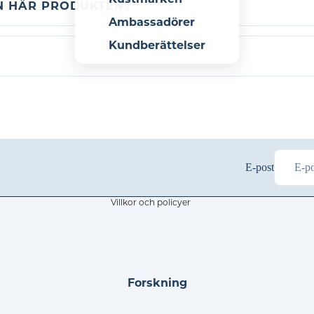
N HÄR PRODUKTEN?
Ambassadörer
Kundberättelser
Återbetalningspolicy
Integritetspolicy
Användarvillkor
Fraktpolicy
Rättsligt meddelande
Avbeställningspolicy
E-post
Kontaktinformation
Villkor och policyer
Forskning