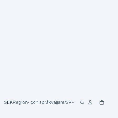
SEK
Region- och språkväljare
/
SV