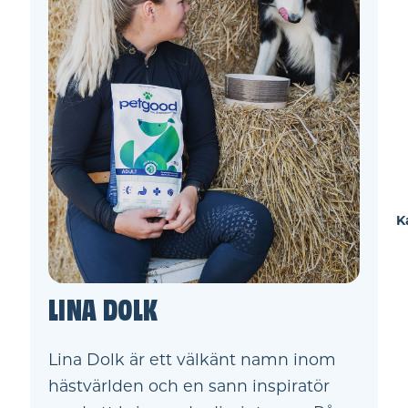
K
LINA DOLK
Lina Dolk är ett välkänt namn inom
hästvärlden och en sann inspiratör