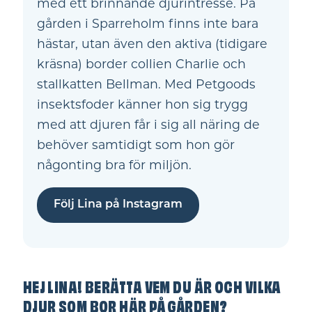
med ett brinnande djurintresse. På
gården i Sparreholm finns inte bara
hästar, utan även den aktiva (tidigare
kräsna) border collien Charlie och
stallkatten Bellman. Med Petgoods
insektsfoder känner hon sig trygg
med att djuren får i sig all näring de
behöver samtidigt som hon gör
någonting bra för miljön.
Följ Lina på Instagram
HEJ LINA! BERÄTTA VEM DU ÄR OCH VILKA
DJUR SOM BOR HÄR PÅ GÅRDEN?