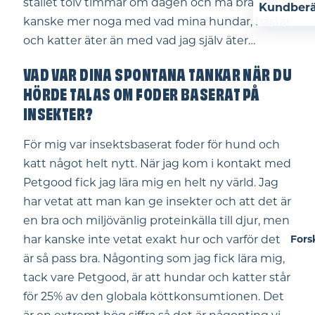
stallet tolv timmar om dagen och må bra. Jag är
Kundberä
kanske mer noga med vad mina hundar, hästar
och katter äter än med vad jag själv äter…
VAD VAR DINA SPONTANA TANKAR NÄR DU
HÖRDE TALAS OM FODER BASERAT PÅ
INSEKTER?
För mig var insektsbaserat foder för hund och
katt något helt nytt. När jag kom i kontakt med
Petgood fick jag lära mig en helt ny värld. Jag
har vetat att man kan ge insekter och att det är
en bra och miljövänlig proteinkälla till djur, men
har kanske inte vetat exakt hur och varför det
Fors
är så pass bra. Någonting som jag fick lära mig,
tack vare Petgood, är att hundar och katter står
för 25% av den globala köttkonsumtionen. Det