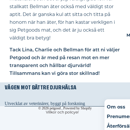
stallkatt Bellman äter också med väldigt stor
aptit. Det är ganska kul att sitta och titta på
honom när han äter, för han kastar verkligen i
sig Petgoods mat, och det är ju också ett
M
väldigt bra betyg!
Tack Lina, Charlie och Bellman för att ni väljer
Återbetalningspolicy
Petgood och är med på resan mot en mer
Integritetspolicy
transparent och hållbar djurvärld!
Användarvillkor
Tillsammans kan vi göra stor skillnad!
Fraktpolicy
VÄGEN MOT BÄTTRE DJURHÄLSA
Rättsligt meddelande
Avbeställningspolicy
Kontaktinformation
Utvecklat av veterinärer, byggt på forskning
Om oss
© 2026
petgood
, Powered by Shopify
Villkor och policyer
Prenume
Återförsä