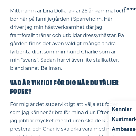
Comm
Mitt namn är Lina Dolk, jag är 26 år gammal och
bor här på familjegården i Sparreholm. Här
driver jag min hästverksamhet där jag
framförallt tränar och utbildar dressyrhästar. På
gården finns det även väldigt många andra
fyrbenta djur, som min hund Charlie som är
min “svans”. Sedan har vi även lite stallkatter,
bland annat Bellman.
VAD ÄR VIKTIGT FÖR DIG NÄR DU VÄLJER
FODER?
För mig är det superviktigt att välja ett foder
Kennlar
som jag känner är bra för mina djur. Eftersom
Kustmar
jag jobbar mycket med djuren ska de kunna
prestera, och Charlie ska orka vara med mig i
Ambassa