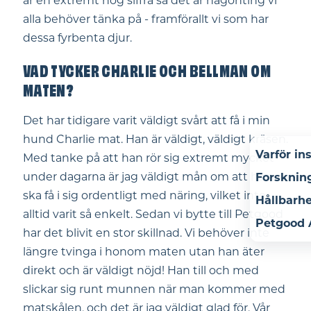
är en extremt hög siffra så det är någonting vi
alla behöver tänka på - framförallt vi som har
dessa fyrbenta djur.
VAD TYCKER CHARLIE OCH BELLMAN OM
MATEN?
Det har tidigare varit väldigt svårt att få i min
hund Charlie mat. Han är väldigt, väldigt kräsen.
Varför in
Med tanke på att han rör sig extremt mycket
under dagarna är jag väldigt mån om att han
Forsknin
ska få i sig ordentligt med näring, vilket inte
Hållbarh
alltid varit så enkelt. Sedan vi bytte till Petgood
Petgood
har det blivit en stor skillnad. Vi behöver inte
längre tvinga i honom maten utan han äter
direkt och är väldigt nöjd! Han till och med
slickar sig runt munnen när man kommer med
matskålen, och det är jag väldigt glad för. Vår