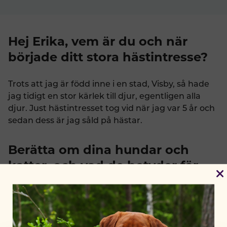
Hej Erika, vem är du och när
började ditt stora hästintresse?
Trots att jag är född inne i en stad, Visby, så hade
jag tidigt en stor kärlek till djur, egentligen alla
djur. Just hästintresset tog vid när jag var 5 år och
sedan dess är jag såld på hästar.
Berätta om dina hundar och
katter, och vad de betyder för
dig?
Idag har vi våra två hundar, golden retrievern Nala
och hennes dotter Nova. Våra katter, Lejon och