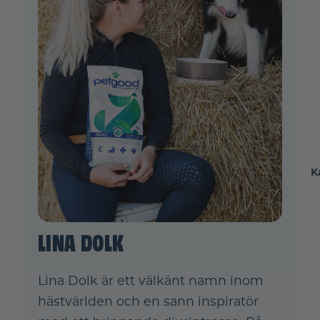
K
LINA DOLK
Lina Dolk är ett välkänt namn inom
hästvärlden och en sann inspiratör