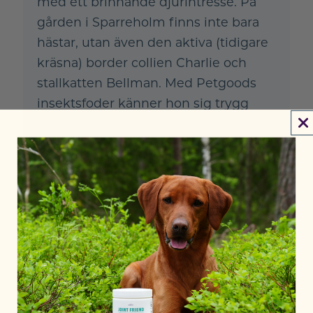
med ett brinnande djurintresse. På
gården i Sparreholm finns inte bara
hästar, utan även den aktiva (tidigare
kräsna) border collien Charlie och
stallkatten Bellman. Med Petgoods
insektsfoder känner hon sig trygg
med att djuren får i sig all näring de
behöver samtidigt som hon gör
någonting bra för miljön.
Följ Lina på Instagram
HEJ LINA! BERÄTTA VEM DU ÄR OCH VILKA
DJUR SOM BOR HÄR PÅ GÅRDEN?