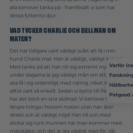
alla behöver tänka på - framförallt vi som har
dessa fyrbenta djur.
VAD TYCKER CHARLIE OCH BELLMAN OM
MATEN?
Det har tidigare varit väldigt svårt att få i min
hund Charlie mat. Han är väldigt, väldigt kräsen.
Varför in
Med tanke på att han rör sig extremt mycket
under dagarna är jag väldigt mån om att han
Forsknin
ska få i sig ordentligt med näring, vilket inte
Hållbarh
alltid varit så enkelt. Sedan vi bytte till Petgood
Petgood
har det blivit en stor skillnad. Vi behöver inte
längre tvinga i honom maten utan han äter
direkt och är väldigt nöjd! Han till och med
slickar sig runt munnen när man kommer med
matskålen, och det är jag väldigt glad för. Vår