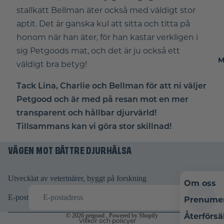
stallkatt Bellman äter också med väldigt stor
aptit. Det är ganska kul att sitta och titta på
honom när han äter, för han kastar verkligen i
sig Petgoods mat, och det är ju också ett
M
väldigt bra betyg!
Tack Lina, Charlie och Bellman för att ni väljer
Petgood och är med på resan mot en mer
transparent och hållbar djurvärld!
Återbetalningspolicy
Tillsammans kan vi göra stor skillnad!
Integritetspolicy
VÄGEN MOT BÄTTRE DJURHÄLSA
Användarvillkor
Fraktpolicy
Rättsligt meddelande
Utvecklat av veterinärer, byggt på forskning
Om oss
Avbeställningspolicy
E-post
Prenume
Kontaktinformation
© 2026
petgood
, Powered by Shopify
Återförsä
Villkor och policyer