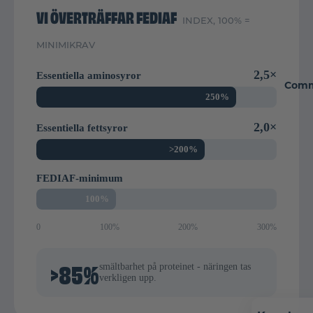
VI ÖVERTRÄFFAR FEDIAF
INDEX, 100% =
MINIMIKRAV
2,5×
Essentiella aminosyror
Comm
250%
2,0×
Essentiella fettsyror
>200%
FEDIAF-minimum
100%
0
100%
200%
300%
>85%
smältbarhet på proteinet - näringen tas
verkligen upp.