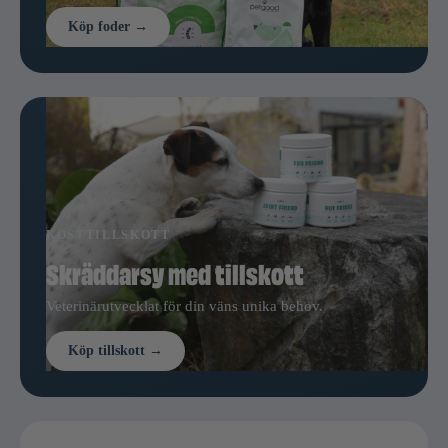
Köp foder →
KOSTTILLSKOTT
Skräddarsy med tillskott
Veterinärutvecklat för din väns unika behov.
Köp tillskott →