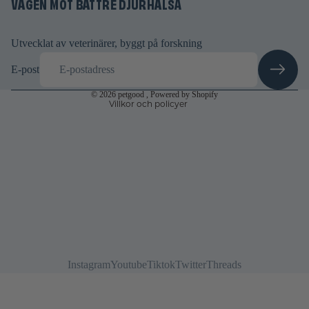
VÄGEN MOT BÄTTRE DJURHÄLSA
Användarvillkor
Fraktpolicy
Rättsligt meddelande
Utvecklat av veterinärer, byggt på forskning
Avbeställningspolicy
E-post
Kontaktinformation
© 2026
petgood
, Powered by Shopify
Villkor och policyer
Instagram
Youtube
Tiktok
Twitter
Threads