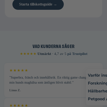
Starta tillskottsguide →
VAD KUNDERNA SÄGER
★★★★★
Utmärkt
· 4,7 av 5
på Trustpilot
★★★★★
Varför in
”Superbra, fräsch och innehållsrik. En riktig game changer för
min hunds maghälsa som äntligen blivit stabil.”
Forsknin
Linus Z.
Hållbarh
Petgood
★★★★★