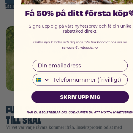
Läs mer om forskningen
Få 50% på ditt första köp
Signa upp dig på vårt nyhetsbrev och få din unika
rabattkod direkt.
Gäller nya kunder och dig som inte har handlat hos oss de
senaste 6 månaderna.
Email
M
Telefonnummer
SKRIV UPP MIG
FULL SPÅRBARHET - FRÅN FARM
NÄR DU REGISTRERAR DIG, GODKÄNNER DU ATT MOTTA NYHETSBREV
TILL SKÅL
Vi vet var varje råvara kommer ifrån. Insektsprotein odlat med