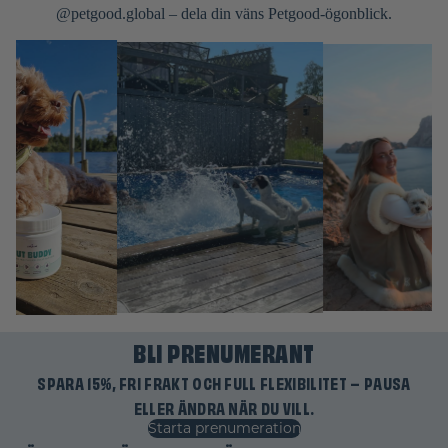
@petgood.global – dela din väns Petgood-ögonblick.
BLI PRENUMERANT
SPARA 15%, FRI FRAKT OCH FULL FLEXIBILITET – PAUSA
Återbetalningspolicy
ELLER ÄNDRA NÄR DU VILL.
Integritetspolicy
Starta prenumeration