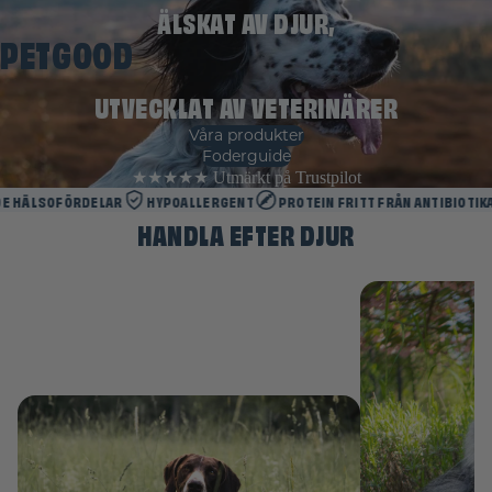
ÄLSKAT AV DJUR,
PETGOOD
UTVECKLAT AV VETERINÄRER
Våra produkter
Foderguide
★★★★★ Utmärkt på Trustpilot
OFÖRDELAR
HYPOALLERGENT
PROTEIN FRITT FRÅN ANTIBIOTIKA
HÖG
HANDLA EFTER DJUR