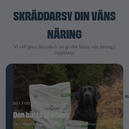
SKRÄDDARSY DIN VÄNS
NÄRING
Vi vill göra det enkelt att ge din bästa vän näring i
toppklass.
K
HELFODER
Den bästa grunden
Ett komplett foder anpassat för din väns behov.