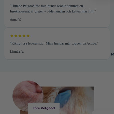
”Hittade Petgood för min hunds öroninflammation.
Insektsbaserat är grejen - både hunden och katten mår fint.”
Anna V.
★★★★★
”Riktigt bra leveranstid! Mina hundar mår toppen på Active.”
Linnéa A.
M