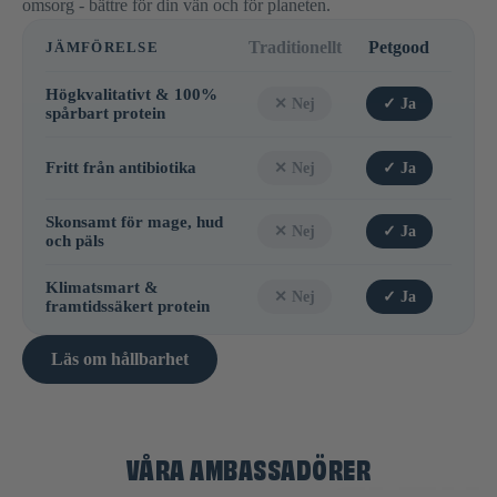
omsorg - bättre för din vän och för planeten.
Traditionellt
Petgood
JÄMFÖRELSE
Högkvalitativt & 100%
✕ Nej
✓ Ja
spårbart protein
Fritt från antibiotika
✕ Nej
✓ Ja
Skonsamt för mage, hud
✕ Nej
✓ Ja
och päls
Klimatsmart &
✕ Nej
✓ Ja
framtidssäkert protein
Läs om hållbarhet
VÅRA AMBASSADÖRER