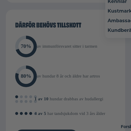
Kennlar
Kustmar
Ambassa
DÄRFÖR BEHÖVS TILLSKOTT
Kundberä
70%
av immunförsvaret sitter i tarmen
80%
av hundar 8 år och äldre har artros
1 av 10
hundar drabbas av hudallergi
4 av 5
har tandsjukdom vid 3 års ålder
Fors