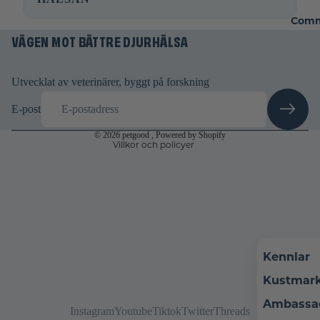
Integritetspolicy
Comm
VÄGEN MOT BÄTTRE DJURHÄLSA
Användarvillkor
Fraktpolicy
Rättsligt meddelande
Utvecklat av veterinärer, byggt på forskning
Avbeställningspolicy
E-post
Kontaktinformation
© 2026
petgood
, Powered by Shopify
Villkor och policyer
Kennlar
Kustmar
Ambassa
Instagram
Youtube
Tiktok
Twitter
Threads