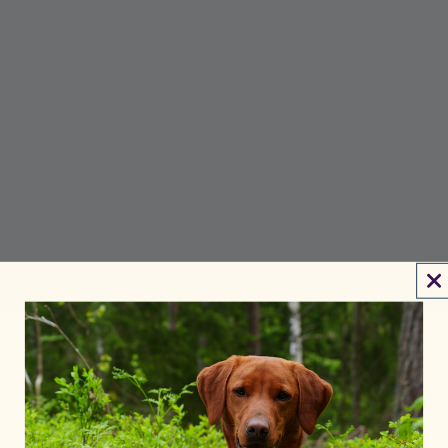
PETGOOD ACADEMY
Allt som är värt att veta om insektsbaserat foder till
hund och katt. Börja med grundkunskaperna i vår