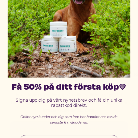
foderskola, eller djupdyk i ett ämne som intresserar
dig. Här samlar vi kunskap om insekter, näringslära,
hälsa och allt annat som gör Petgood till the do good
pet food.
FODERSKOLAN
LÄR DIG GRUNDERNA OM
K
INSEKTSBASERAT FODER
Få 50% på ditt första köp💛
Sex lektioner som tar dig från vilka vi är hela vägen till
Signa upp dig på vårt nyhetsbrev och få din unika
forskningen bakom fodret. Läs i din egen takt - varje lektion
rabattkod direkt.
bygger vidare på den förra.
Gäller nya kunder och dig som inte har handlat hos oss de
senaste 6 månaderna.
LEKTION 1 - VILKA ÄR PETGOOD?
Email